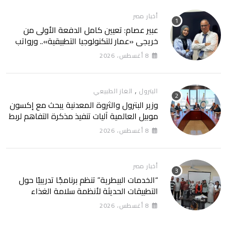
أخبار مصر
عبير عصام: تعيين كامل الدفعة الأولى من
خريجي «عمار للتكنولوجيا التطبيقية».. ورواتب
تصل إلى 13 ألف جنيه
8 أغسطس، 2026
,
البترول
الغاز الطبيعي
وزير البترول والثروة المعدنية يبحث مع إكسون
موبيل العالمية آليات تنفيذ مذكرة التفاهم لربط
اكتشافات الشركة في قبرص بالبنية التحتية
8 أغسطس، 2026
المصرية
أخبار مصر
“الخدمات البيطرية” تنظم برنامجًا تدريبيًا حول
التطبيقات الحديثة لأنظمة سلامة الغذاء
8 أغسطس، 2026