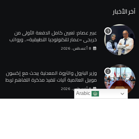
آخر الأخبار
عبير عصام: تعيين كامل الدفعة الأولى من
خريجي «عمار للتكنولوجيا التطبيقية».. ورواتب
تصل إلى 13 ألف جنيه
8 أغسطس، 2026
وزير البترول والثروة المعدنية يبحث مع إكسون
موبيل العالمية آليات تنفيذ مذكرة التفاهم لربط
اكتشافات الشركة في قبرص بالبنية التحتية
8 أغسطس، 2026
المصرية
Arabic
© 2024 TAQAGATE. All Rights Reserved by
بوابة الطاقة