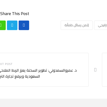
Share This Post:
راتيجي
يُثمن رسائل طمأنة
p
XT POST
د. عمروالسمدوني: تطوير السخنة يعزز الربط الملاح
السعودية ويرفع تجارة الترا