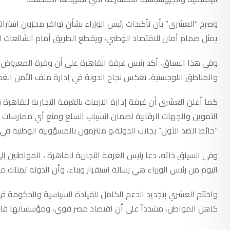
وصرح “العشري” بأن تأكيدات رئيس الوزراء بشأن توافر مخزون استرا
يمثل صمام أمان للاقتصاد الوطني، ويقطع الطريق أمام الشائعات ال
وفي هذا السياق، أكد رئيس غرفة القاهرة على أن وفرة المعروض م
والمناطق اللوجستية، تعكس نجاح الدولة في إدارة ملف الأمن الغذ
كما أعلن العشرى أن غرفة إدارة الازمات بالغرفة التجارية للقاهرة 
التموين والجهات الرقابية لضمان انسياب السلع ومنع أي ممارسات اح
“حائط الصد الأول” بجانب الدولة،و ملتزمون بالمسؤولية الوطنية في
وفى السياق ذاته، دعا رئيس الغرفة التجارية للقاهرة ، المواطنين إل
اليوم من رئيس الوزراء هي رسالة استقرار وبناء، وأن الدولة تمتلك من
واختتم العشري بتجديد الدعم الكامل للقيادة السياسية والحكومة ف
كاهل المواطن، مشدداً على أن اقتصاد مصر قوي، ومؤسساتها قادرة