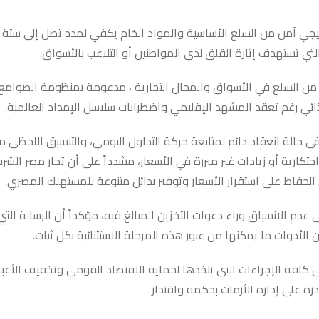
تيجي آمن من السلع الأساسية والمواد الخام يكفي لمدد تصل إلى ستة 
تي تستهدف إثارة القلق لدى المواطنين أو التلاعب بالأسواق.
ن السلع في الأسواق والمحال التجارية ، مدعومة بمنظومة الصوامع 
ائي رغم تعقد المشهد الإقليمي واضطرابات سلاسل الإمداد العالمية.
في حالة انعقاد دائم لمتابعة حركة التداول اليومي، والتنسيق اللحظي م
تكارية أو زيادات غير مبررة في الأسعار، مشدداً على أن تجار مصر الشر
 الحفاظ على استقرار الأسعار وتوفير بدائل متنوعة للمستهلك المصري.
ى عدم الانسياق وراء دعوات التخزين المبالغ فيه، مؤكداً أن الرسالة ال
 الأدوات ما يمكنها من عبور هذه المرحلة الاستثنائية بكل ثبات.
ي كافة الإجراءات التي تتخذها لحماية الاقتصاد القومي وتخفيف الأعب
 على إدارة الأزمات بحكمة واقتدار