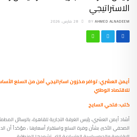
الاستراتيجي
AHMED ALNADEEM
BY
28 مارس، 2026
Whatsapp
أيمن العشري: توافر مخزون استراتيجي آمن من السلع الأسا
للاقتصاد الوطني
كتب: فتحي السايح
أشاد أيمن العشري، رئيس الغرفة التجارية للقاهرة، بالرسائل المطم
الصحفي الأخير، بشأن وفرة السلع واستقرار أسعارها ، مؤكداً أن ال
الإقليمية والجيوسياسية المتسارعة التي تشهدها المنطقة.