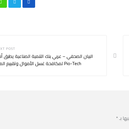
p
XT POST
البيان الصحفي – عربي بنك التنمية الصناعية يطبق أ
Pio-Tech لمكافحة غسل الأموال وتقييم المخاطر
يها بـ
*