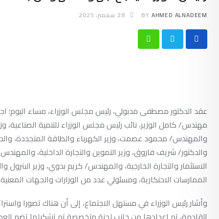
AHMED ALNADEEM
BY
28 سبتمبر، 2025
Whatsapp
عقد الدكتور مصطفى مدبولي، رئيس مجلس الوزراء، مساء اليوم؛ اجت
مهندس/ كامل الوزير، نائب رئيس مجلس الوزراء للتنمية الصناعية، وزير 
والمهندس/ محمود عصمت، وزير الكهرباء والطاقة المتجددة، والدكتو
والدكتور/ شريف فاروق، وزير التموين والتجارة الداخلية، والمهن
الاستثمار والتجارة الخارجية، والمهندس/ كريم بدوي، وزير البترول و
الممارسات الاحتكارية، ومسئولي عدد من الوزارات والجهات المعنية.
وأشار رئيس الوزراء في مستهل الاجتماع، إلى أن هناك تصورا واستر
القادمة، تم إعدادها من جانب لجنة متخصصة تم تشكيلها تضم العدي