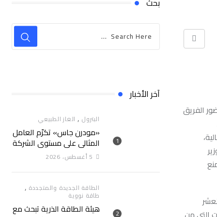
بحث
Print
آخر الأخبار
ور الفريق
,
البترول
الغاز الطبيعي
«مودرن جاس» تكرّم العامل
لية،
المثالي علي مستوي الشركة
ير
5 أغسطس، 2026
نع
,
الطاقة الجديدة والمتجددة
طاقة نووية
لعشر
هيئة الطاقة الذرية تبحث مع
ت التي من