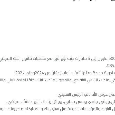
أعلن بنك التنمية الصناعية عن زيادة رأسماله المصدر والمدفوع من 500 مليون إلى 5 مليارات جنيه ليتوافق مع متطلبات قانون البنك
ة مدتها ثلاث سنوات إعتباراً من 2024وحتى 2027.
نصب الرئيس التنفيذي والعضو المنتدب للبنك، خلفًا لغادة البيلي وال
ومنن عوض الله نائب الرئيس التنفيذي.
للي،ونيفين جامع، وحسن حجازي، ووائل زيادة ، اللواء نشأت مرتضي .
برة مصرفية كبيرة تزيد عن 40 عاماً في مجال البنوك والمؤسسات الدولية مثل سيتي بنك وبنك باركليز مصر وبن