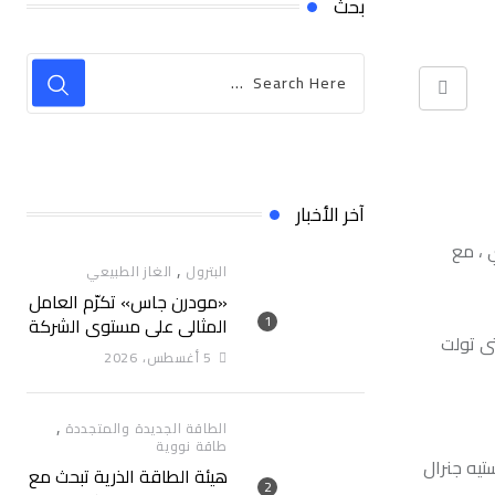
بحث
Print
آخر الأخبار
 المركزي ، مع
,
البترول
الغاز الطبيعي
«مودرن جاس» تكرّم العامل
المثالي علي مستوي الشركة
تى تولت
5 أغسطس، 2026
,
الطاقة الجديدة والمتجددة
طاقة نووية
ك سوستيه جنرال
هيئة الطاقة الذرية تبحث مع