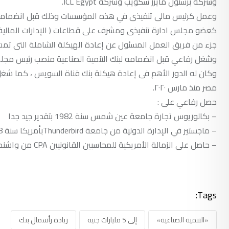
وشركة برستول مايرز سكويب وشركة ICL Egypt.
جزء من فريق العمل المسئول عن إعادة الهيكلة الشاملة التى تمت 
وكان له الدور الأهم فى إعادة هيكلة بنك قناة السويس ، كما شغ
مصر منذ مارس ٢٠٢٠.
حصل رفاعي على :
– بكالوريوس تجارة جامعة عين شمس سنة 1982 بتقدير جيد جدا
– ماجستير في الإدارة الدولية من جامعة Thunderbirdبأمريكا سنة 1988
– حاصل على الزمالة الأمريكية للمحاسبين القانونيين CPA من واشنطن سنـــــة 1993
Tags:
«التنمية الصناعية»
إلى 5 مليارات جنيه
زيادة رأسمال بنك