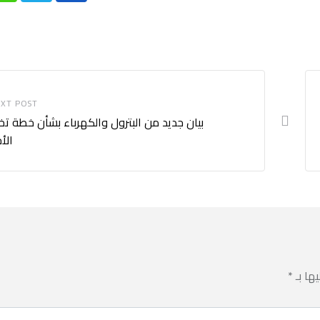
XT POST
بيان جديد من البترول والكهرباء بشأن خطة ت
الأ
يها بـ
*