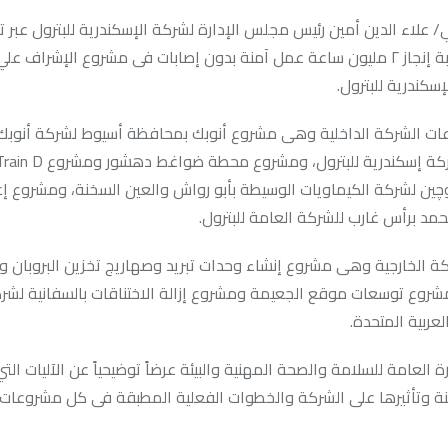
/ علاء الدين أمين رئيس مجلس الإدارة لشركة الإسكندرية للبترول عبر ت
الفيديو كونفرانس شهادة تقدير إلى فريق عمل شركة إنــبى بمناسبة إنجاز ٢ مليون ساعة عمل آمنة بدون إصابات فى مشروع الإشراف عل
سكندرية للبترول.
وعات الشركة الداخلية وهى مشروع أنوبك بمحافظة أسيوط لشركة أنوب
وچين لشركة الكيماويات الوسيطة بأبو رواش والعين السخنة، ومشروع إع
مد برأس غارب للشركة العامة للبترول.
 الخارجية وهى مشروع إنشاء وحدات تبريد وصهاريج تخزين البروبان وال
رأس تنوره ومشروع توسعات موقع الجعيمة ومشروع إزالة الاختناقات بالسفانية لش
عربية المتحدة.
العامة للسلامة والصحة المهنية والبيئة عرضاً توضيحياً عن الآليات التي
ة وتأثيرها على الشركة والخطوات الفعلية المطبقة فى كل مشروعات