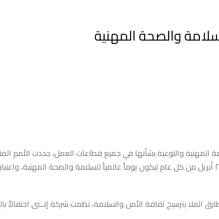
لسلامة والصحة المهنية
مة المهنية والتوعية بشأنها في جميع قطاعات العمل، حددت الأمم المت
بالتعاون مع منظمة العمل الدولية ومنظمة الصحة العالمية يوم ٢٨ أبريل من كل عام ليكون يوماً عالمياً للسلامة والصحة المهنية، 
رق الملا بترسيخ ثقافة الأمن والسلامة، نظمت شركة إنــبى احتفالاً بال