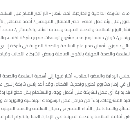
 الشركة الداخلية والخارجية، تحت شعار «آثار تغير المناخ على السلا
لحصول على بيئة عمل آمنة»، حضر الاحتفال المهندس/ أحمد مصطفى نا
شار الوزير للسلامة والصحة المهنية وحماية البيئة، والكيميائي/ محمد أب
مهندس/ خوان ديفيد لوبيز مدير مشروع توسعات ميدور بشركة تكنيب، والد
يائي/ فوزي شعبان مدير عام السلامة والصحة المهنية فى شركة إنــبى (
السلامة والصحة المهنية بالقوى العاملة وبعض الشركاء الأجانب وقياد
 الإدارة والعضو المنتدب، أشار فيها إلى أهمية السلامة والصحة ا
رول في إطار مشروع تطوير وتحديث القطاع، وقد أكد رئيس شركة إنــبى ع
 منذ بداية أي عمل للشركة على أكمل وجه، والاهتمام بكل خطواتها بدق
نفيذ المشروعات، بدءاً من مراحل عمل الرسومات الهندسية والتوريدات وا
سائر، والحفاظ على الأداء المتميز فى مجال السلامة والصحة المهنية 
ن ثقافة السلامة والصحة المهنية لدى الإدارة العليا والالتزام التام تج