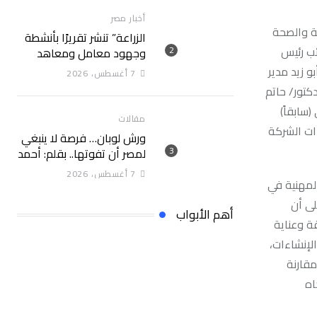
أخبار مصر
مة والصحة
الزراعة” تنشر تقريرًا بأنشطة
ئب رئيس
وجهود معامل ومعاهد
“البحوث الزراعية” خلال
و زيد مدير
7 أغسطس، 2026
الأسبوع الأول من أغسطس
كتور/ حاتم
2026
سابقاً)
مقالات
ات الشركة
ورش لوبان… فرصة لا ينبغي
لمصر أن تفوتها.. بقلم: أحمد
سلام
7 أغسطس، 2026
لمهنية في
لى أن
أهم الأبواب
ة وعناية
لإنشاءات،
مقارنة
اه