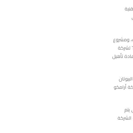
قنية
ي
ك، ومشروع
توسعات معامل ميدور لشركة ميدور، ومشروع إسكندرية للبترول لشركة إسكندرية للبترول، ومشروع محطة ضواغط دهشور ومشروع Train D لشركة
ادة تأهيل
بيوتان
ركة أرامكو
 يتم
 الشركة