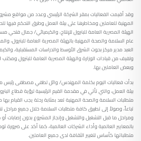
وقد أقيمت الفعاليات بمقر الشركة الرئيسي وعدد من مواقع مشروعات
المهنية للعاملين ومخاطرها على بيئة العمل وطرق التحكم فيها ل
الهيئة المصرية العامة للبترول للإنتاج، والكيميائي/ جمال فتحي مست
عام السلامة والصحة المهنية بالهيئة المصرية العامة للبترول، وال
العبد مدير مركز بحوث الشرق الأوسط والدراسات المستقبلية، والكيم
ولفيف من قيادات الوزارة والهيئة المصرية العامة للبترول ومكتب 
وبعض العاملين بها.
بدأت فعاليات اليوم بكلمة المهندس/ وائل لطفي مصطفى رئيس مجلس
بيئة العمل، والتي تأتي في مقدمة القيم الرئيسية لرؤية قطاع البت
متطلبات السلامة والصحة المهنية تعد بمثابة رحلة يجب القيام بها
تباعاً، وصولاً إلى تطبيق كافة متطلبات السلامة خلال جميع مراحل ت
ومراحل ما قبل التشغيل والتشغيل وإنجاز المشروع بدون إصابات أو خ
بالمعايير العالمية وأداء الشركات العالمية، كما أكد على ضرورة توطي
متطلباتها كأساس لتغيير الثقافة لدى جميع العاملين.