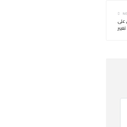
NE
 على
تغيير