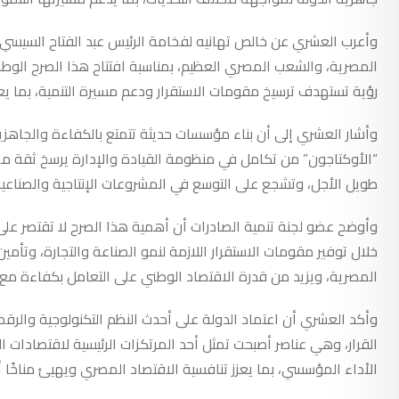
وأعرب العشري عن خالص تهانيه لفخامة الرئيس عبد الفتاح السيسي،
المصرية، والشعب المصري العظيم، بمناسبة افتتاح هذا الصرح الوط
رؤية تستهدف ترسيخ مقومات الاستقرار ودعم مسيرة التنمية، بما يعز
وأشار العشري إلى أن بناء مؤسسات حديثة تتمتع بالكفاءة والجاهزي
“الأوكتاجون” من تكامل في منظومة القيادة والإدارة يرسخ ثقة مجت
طويل الأجل، وتشجع على التوسع في المشروعات الإنتاجية والصناعية
وأوضح عضو لجنة تنمية الصادرات أن أهمية هذا الصرح لا تقتصر على 
خلال توفير مقومات الاستقرار اللازمة لنمو الصناعة والتجارة، وتأمي
المصرية، ويزيد من قدرة الاقتصاد الوطني على التعامل بكفاءة مع ال
وأكد العشري أن اعتماد الدولة على أحدث النظم التكنولوجية والرق
القرار، وهي عناصر أصبحت تمثل أحد المرتكزات الرئيسية لاقتصادات
الأداء المؤسسي، بما يعزز تنافسية الاقتصاد المصري ويهيئ مناخًا أكث