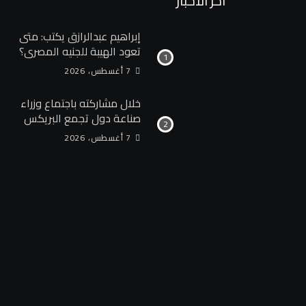
آخر الأخبار
إبراهيم عبدالرازق يكتب: متى
تعود الهيبة للجنيه المصري؟
7 أغسطس، 2026
خلال مشاركته باجتماع وزراء
صناعة دول تجمع البريكس
المنعقد بمدينة جايبور
7 أغسطس، 2026
الهندية وزير الصناعة يبحث
مع نظيره الهندي إطلاق
منصة للتكامل الصناعي
وزيادة الاستثمارات الهندية
في السوق المصرية