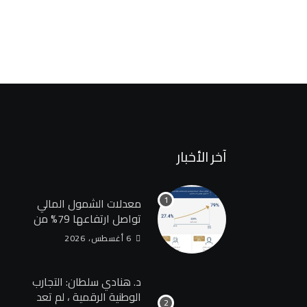
آخر الأخبار
معدلات الشمول المالي
تواصل ارتفاعها 79% من
المواطنين يمتلكون حسابات
6 أغسطس، 2026
نشطة تمكنهم من إجراء
معاملات مالية
د. هنادي سلطان: التجارب
الوطنية الرقمية ، لم تعد