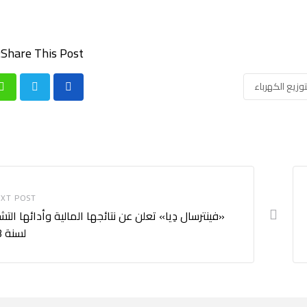
Share This Post:
زيع الكهرباء
p
XT POST
«فينترسال دِيا» تعلن عن نتائجها المالية وأدائها الت
لسنة 2023