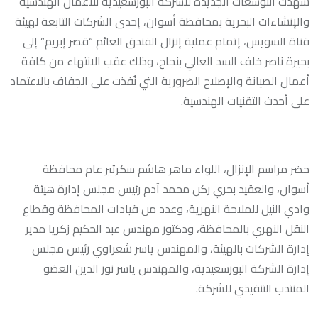
شهدت التوسعات الجديدة للشركة البورسعيدية للأعمال الهندسية
والإنشاءات البحرية بمحافظة أسوان، إحدى الشركات التابعة لهيئة
قناة السويس، إتمام عملية إنزال الفندق العائم “قصر إبريم” إلى
بحيرة ناصر خلف السد العالي بنجاح، وذلك عقب الانتهاء من كافة
أعمال الصيانة والإصلاح الضرورية التي نُفذت على الجفاف بالاعتماد
على أحدث التقنيات الهندسية.
حضر مراسم الإنزال، اللواء ماهر هاشم سكرتير عام محافظة
أسوان، والعقيد بحري ركن محمد آدم رئيس مجلس إدارة هيئة
وادي النيل للملاحة النهرية، وعدد من قيادات المحافظة وقطاع
النقل النهري بالمحافظة، ودكتور مهندس عبد الحكيم زكريا مدير
إدارة الشركات بالهيئة، والمهندس ياسر شعراوي رئيس مجلس
إدارة الشركة البورسعيدية، والمهندس ياسر نور الدين العضو
المنتدب التنفيذي للشركة.