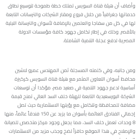
وأضاف أن هيئة قناة السويس تمتلك خطة طموحة لتوسيع نطاق
خدماتها جغرافياً من خلال فروع ومقار الشركات والترسانات التابعة
لها في كل من سفاجا والعلمين بالإضافة لأسوان والترسانة النيلية
بالأقصر. وذلك في إطار تكامل جهود كافة مؤسسات الدولة
المصرية لدفع عجلة التنمية الشاملة.
ومن جانبه، وفي كلمته المسجلة ثمن المهندس عمرو لاشين
محافظ أسوان التعاون المثمر مع هيئة قناة السويس كركيزة
أساسية لدعم جهود التنمية في صعيد مصر، مؤكدا أن توسعات
الشركة البورسعيدية التابعة للهيئة خلف السد العالي تمنح قيمة
مضافة للمحافظة وتتكامل مع رؤيتها الاستثمارية حيث تصل
إجمالي الفنادق العائمة بأسوان ما يزيد عن 150 فندقاً عائماً، منها
8 وحدات تعمل خلف السد، مما يجعل وجود مركز متخصص للصيانة
والإصلاح في هذا الموقع حافزاً لضخ وجذب مزيد من الاستثمارات