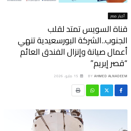
أخبار مصر
قناة السويس تمتد لقلب
الجنوب..الشركة البورسعيدية تنهي
أعمال صيانة وإنزال الفندق العائم
“قصر إبريم”
AHMED ALNADEEM
BY
15 مايو، 2026
Print
Whatsapp