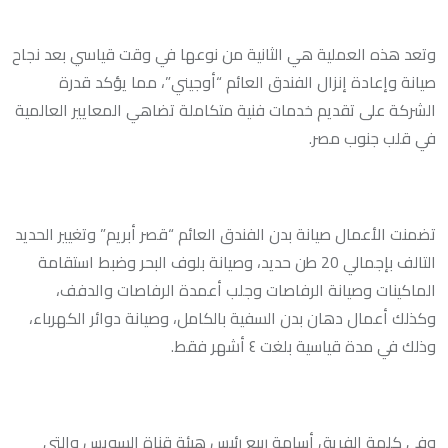
وتعد هذه العملية هي الثانية من نوعها في وقت قياسي بعد نجاح
صيانة وإعادة إنزال الفندق العائم “أوجيني”، مما يؤكد قدرة
الشركة على تقديم خدمات فنية متكاملة تضاهي المعايير العالمية
في قلب جنوب مصر.
تضمنت الأعمال صيانة بدن الفندق العائم “قصر أبريم” وتغيير الحديد
التالف بإجمالي 20 طن حديد، وصيانة بلوف البحر وضبط استقامة
الماكينات وصيانة الرفاصات وجلب أعمدة الرفاصات والدفف،
وكذلك أعمال دهان بدن السفية بالكامل، وصيانة دوائر الكهرباء،
وذلك في مدة قياسية بلغت ٤ أشهر فقط.
وفي كلمة الفريق أسامة ربيع رئيس هيئة قناة السويس والتي