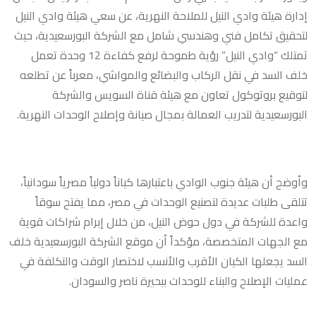
إدارة هيئة وادي النيل للملاحة النهرية، عن سعي هيئة وادي النيل
لتحقيق تكامل فني وهندسي شامل مع الشركة البورسعيدية، حيث
تمتلك “وادي النيل” رؤية طموحة لرفع كفاءة 12 وحدة تعمل
خلف السد في نقل الركاب والبضائع والمواشي، معرباً عن تطلعه
لتوقيع بروتوكول تعاون مع هيئة قناة السويس والشركة
البورسعيدية لتدريب العمالة بمجال صيانة وإصلاح الوحدات النهرية.
وأوضح أن هيئة جنوب الوادي باعتبارها كياناً دولياً مصرياً سودانياً،
تتلقى طلبات عديدة لتصنيع الوحدات في مصر، مما يفتح سوقاً
واعدة للشركة في دول حوض النيل، من خلال إبرام شراكات قوية
مع الجهات المتخصصة، مؤكداً أن موقع الشركة البورسعيدية خلف
السد يجعلها الكيان الأقرب والأنسب لاختصار الوقت والتكلفة في
عمليات الإصلاح والبناء للوحدات ببحيرة ناصر والسودان.