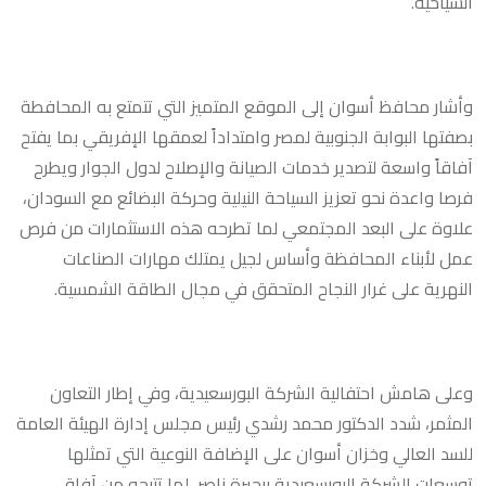
السياحية.
وأشار محافظ أسوان إلى الموقع المتميز التي تتمتع به المحافطة
بصفتها البوابة الجنوبية لمصر وامتداداً لعمقها الإفريقي بما يفتح
آفاقاً واسعة لتصدير خدمات الصيانة والإصلاح لدول الجوار ويطرح
فرصا واعدة نحو تعزيز السياحة النيلية وحركة البضائع مع السودان،
علاوة على البعد المجتمعي لما تطرحه هذه الاستثمارات من فرص
عمل لأبناء المحافظة وأساس لجيل يمتلك مهارات الصناعات
النهرية على غرار النجاح المتحقق في مجال الطاقة الشمسية.
وعلى هامش احتفالية الشركة البورسعيدية، وفي إطار التعاون
المثمر، شدد الدكتور محمد رشدي رئيس مجلس إدارة الهيئة العامة
للسد العالي وخزان أسوان على الإضافة النوعية التي تمثلها
توسعات الشركة البورسعيدية ببحيرة ناصر، لما تتيحه من آفاق