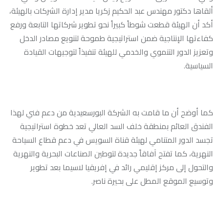
ألقاها دكتور مهندس عبد الحكيم زكريا مدير إدارة الشركات بالهيئة،
أكد أن الهيئة قطعت شوطاً كبيراً نحو تطوير شركاتها التابعة ورفع
كفاءتها الإنتاجية ضمن استراتيجية طموحة لتنويع مصادر الدخل
وتعزيز الدور التنموي والخدمي للهيئة تنفيذاً لتوجيهات القيادة
السياسية.
كما أوضح أن ما قامت به الشركة البورسعيدية من دعم فني لهذا
الفندق العائم بمنطقة خلف السد العالي تعد خطوة استراتيجية
تجسد الدور المتنامي لهيئة قناة السويس في دعم قطاع السياحة
النهرية، كما تفتح آفاقاً جديدة لتوطين الصناعات البحرية والنهرية
والتحول إلى مركز إقليمي رائد في إفريقيا لاسيما بعد تطوير
وتوسيع الموقع المطل على بحيرة ناصر.