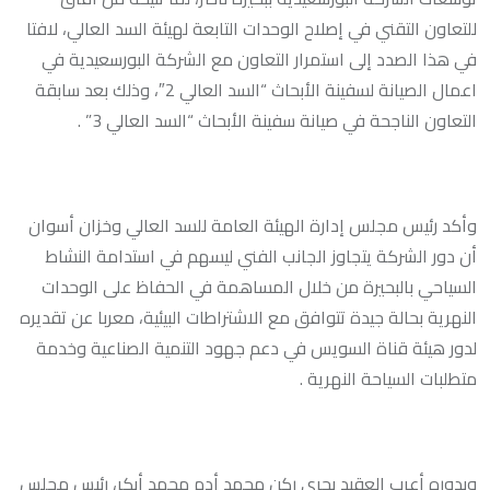
للتعاون التقني في إصلاح الوحدات التابعة لهيئة السد العالي، لافتا
في هذا الصدد إلى استمرار التعاون مع الشركة البورسعيدية في
اعمال الصيانة لسفينة الأبحاث “السد العالي 2″، وذلك بعد سابقة
التعاون الناجحة في صيانة سفينة الأبحاث “السد العالي 3” .
وأكد رئيس مجلس إدارة الهيئة العامة للسد العالي وخزان أسوان
أن دور الشركة يتجاوز الجانب الفني ليسهم في استدامة النشاط
السياحي بالبحيرة من خلال المساهمة في الحفاظ على الوحدات
النهرية بحالة جيدة تتوافق مع الاشتراطات البيئية، معربا عن تقديره
لدور هيئة قناة السويس في دعم جهود التنمية الصناعية وخدمة
متطلبات السياحة النهرية .
وبدوره أعرب العقيد بحري ركن محمد أدم محمد أبكر، رئيس مجلس