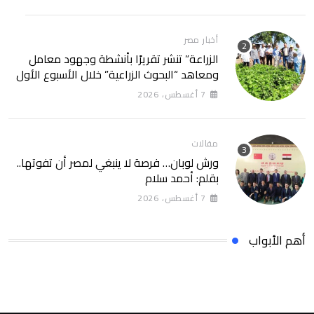
أخبار مصر
الزراعة” تنشر تقريرًا بأنشطة وجهود معامل
ومعاهد “البحوث الزراعية” خلال الأسبوع الأول
من أغسطس 2026
7 أغسطس، 2026
مقالات
ورش لوبان… فرصة لا ينبغي لمصر أن تفوتها..
بقلم: أحمد سلام
7 أغسطس، 2026
أهم الأبواب