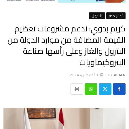
أخبار مصر
البترول
كريم بدوي: ندعم مشروعات تعظيم
القيمة المضافة من موارد الدولة من
البترول والغاز وعلى رأسها صناعة
البتروكيماويات
ADMIN
BY
1 أغسطس، 2024
Print
Whatsapp