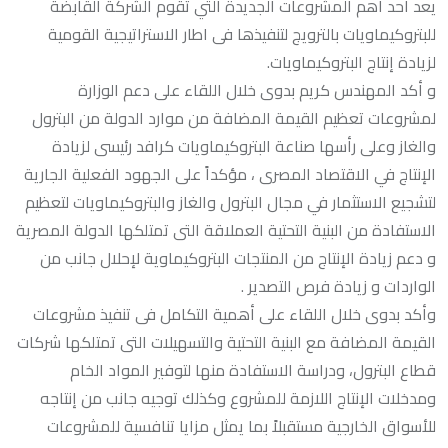
يعد أحد أهم المشروعات الجديدة التي تقوم الشركة القابضة
للبتروكيماويات بالترويج لتنفيذها فى اطار الاستراتيجية القومية
لزيادة إنتاج البتروكيماويات.
و أكد المهندس كريم بدوى خلال اللقاء على دعم الوزارة
لمشروعات تعظيم القيمة المضافة من موارد الدولة من البترول
والغاز وعلى رأسها صناعة البتروكيماويات كرافد رئيسى لزيادة
الإنتاج في الاقتصاد المصرى ، مؤكداً على الجهود الفعلية الجارية
لتشجيع الاستثمار في مجال البترول والغاز والبتروكيماويات لتعظيم
الاستفادة من البنية التحتية العملاقة التى تمتلكها الدولة المصرية
و دعم زيادة الإنتاج من المنتجات البتروكيماوية لإحلال جانب من
الواردات و زيادة فرص التصدير .
وأكد بدوى خلال اللقاء على أهمية التكامل فى تنفيذ مشروعات
القيمة المضافة مع البنية التحتية والتسهيلات التى تمتلكها شركات
قطاع البترول، ودراسة الاستفادة منها لتوفير المواد الخام
ومدخلات الإنتاج اللازمة للمشروع وكذلك توجيه جانب من إنتاجه
للأسواق الخارجية مستقبلاً بما يمثل مزايا تنافسية للمشروعات