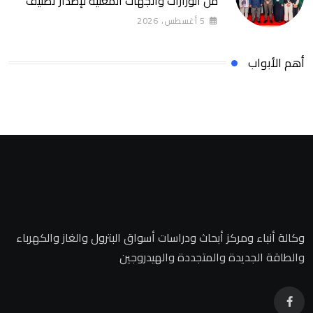
من الوزارات والجهات المعنية لإصدار تصنيف
التمويل المستدام التصنيف يساهم في تعزيز
5 أغسطس، 2026
ثقة المستثمرين وخلق بيئة أكثر جاذبية
للاستثمارات الخضراء والمستدامة
أهم الأبواب
وكالة أنباء ومركز أبحاث ودراسات أسواق البترول والغاز والكهرباء
والطاقة الجديدة والمتجددة والهيدروجين