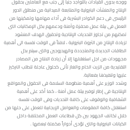
ووجه بدوى القيادات بالتواجد جنباً إلى جنب مع العاملين بحقول
الإنتاج والمنشآت البترولية والمتابعة الميدانية من منطلق الدور
الرئيسى فى دعم الكوادر البشرية فى أداء مهامها وتمكينها من
العمل فى بيئة عمل محفزة وآمنة ودعمهم بكل الإمكانيات التى
تمكنهم من تجاوز التحديات الإنتاجية وتحقيق الهدف المنشود
لزيادة الإنتاج من الثروة البترولية ، لافتاً فى الوقت نفسه الى أهمية
الطاقات الجديدة والمتجددة والهيدروجين والتى سيتم بذل
مجهودات من اجل استغلالها إلا أن زيادة الانتاج من المصادر
التقليدية من الزيت الخام والغاز تأتى كحلول عاجلة تتطلب التركيز
عليها وتنفيذها بفعالية.
وشدد الوزير على أهمية منظومة السلامة فى الحقول والمواقع
الإنتاجية فى إطار توفير بيئة عمل آمنة ، كما أكد على أهمية
الشفافية والوقوف على كافة التحديات وفى الوقت نفسه
استغلال كافة المقومات والعوامل الإيجابية للعمل على حلها من
خلال تكاتف الجهود بين كل قطاعات العمل المختلفة داخل
الكيانات البترولية والتى تؤدى أدواراً مكملة لبعضها .