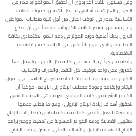
وفى مستهل اللقاء أكد بدوى أن تحقيق النمو لموارد مصر من
البترول والغاز هدف أساسى فى ظل أهميتها كموارد الطاقة
الأساسية لمصر فى الوقت الحالى من أجل تلبية متطلبات المواطنين
وفى مقدمتها توفير الطاقة الكهربائية، مشدداً على أن قطاع
البترول يدرك أهمية دوره المؤثر فى دفع النمو الاقتصادى بكافة
القطاعات والذى يقوم بالأساس على الطاقة كمحرك للتنمية
الاقتصادية.
وأضاف بدوى أن ذلك يستدعى تكاتف كل الجهود والعمل معاً
كفريق عمل واحد لتوظيف كل الأفكار والخبرات والأساليب
التكنولوجية لمواجهة التحديات الخاصة بالتراجع الطبيعى فى حقول
الإنتاج وإيقافه وعودة معدلات الإنتاج إلى الزيادة ، مؤكداً أن
الكوادر البشرية فى كافة المواقع البترولية هى العصب الرئيسى
لتحقيق أهداف زيادة الإنتاج البترولى ، وهو ما يتطلب دعمها
وتحفيزها للعمل بأقصى كفاءة ممكنة لتطبيق خطط زيادة الإنتاج
بمنتهى الفعالية ودعم الكوادر المسئولة عن تخطيط ووضع برامج
الإنتاج للاستعانة بالحلول والأساليب المثلى لتحسين وزيادة الإنتاج .