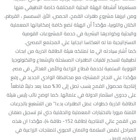
مستعرضا أنشطة الهيئة البحثية المختلفة خاصة التطبيقي منها
ومن ابرزها مشروع طفرات القمح، الحمص، الأرز، السمسم ، القرطم،
الكتان واللوبيا، مؤكداً أن الهيئة تضع كافة إمكانياتها المعملية
والبحثية وكوادرها البشرية في خدمة المشروعات القومية
الاستراتيجية ما له انعكاسا ايجابيا علي المجتمع المصري.
كما أشار سيادته الي ما تمتلكه هيئة الطاقة الذرية من ابحاث
تطبيقية لتسخير تقنيات الطفرات المستحثة بالإشعاع والتكنولوجيا
النووية السلمية لخدمة قطاع الزراعة والأمن الغذائي في مصر،
مؤكدا علي النجاح المشترك مع محافظة الوادي الجديد في رفع
إنتاجية محصول القمح بنسب تصل إلى 30% مما يعد دليلاً قاطعاً
على جدوى استثمار الدولة في علمائها. كما اوضح نائب رئيس هيئة
الطاقة الذرية خطوات عمل الطفرات بدءا” من التشعيع بالجرعات
الآمنة مرورا بالاختبارات المعملية والحقلية حتي تم تسجيل صنفان
من القمح عالي الانتاجية (طاقة 152- طاقة 4)، مؤكدا ان هذه
المراحل تضمن السلامة والامان الحيوي للمنتجات الزراعية في
المقام الاول.