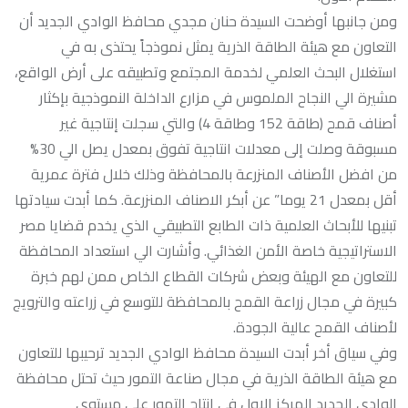
ومن جانبها أوضحت السيدة حنان مجدي محافظ الوادي الجديد أن
التعاون مع هيئة الطاقة الذرية يمثل نموذجاً يحتذى به في
استغلال البحث العلمي لخدمة المجتمع وتطبيقه على أرض الواقع،
مشيرة الي النجاح الملموس في مزارع الداخلة النموذجية بإكثار
أصناف قمح (طاقة 152 وطاقة 4) والتي سجلت إنتاجية غير
مسبوقة وصلت إلى معدلات انتاجية تفوق بمعدل يصل الي 30%
من افضل الأصناف المنزرعة بالمحافظة وذلك خلال فترة عمرية
أقل بمعدل 21 يوما” عن أبكر الاصناف المنزرعة. كما أبدت سيادتها
تبنيها للأبحاث العلمية ذات الطابع التطبيقي الذي يخدم قضايا مصر
الاستراتيجية خاصة الأمن الغذائي. وأشارت الي استعداد المحافظة
للتعاون مع الهيئة وبعض شركات القطاع الخاص ممن لهم خبرة
كبيرة في مجال زراعة القمح بالمحافظة للتوسع في زراعته والترويج
لأصناف القمح عالية الجودة.
وفي سياق أخر أبدت السيدة محافظ الوادي الجديد ترحيبها للتعاون
مع هيئة الطاقة الذرية في مجال صناعة التمور حيث تحتل محافظة
الوادي الجديد المركز الاول في إنتاج التمور علي مستوي