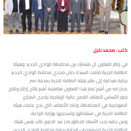
كتب : محمد نايل
في إطار التعاون ال مشترك بين محافظة الوادي الجديد وهيئة
الطاقة الذرية قامت السيدة حنان مجدي محافظ الوادي الجديد
بزيارة ميدانية إلى مقر هيئة الطاقة الذرية بمدينة نصر.
يذكر انه من أهم ثمار هذا التعاون مناقشة أهم نتائج إكثار وانتاج
بذور الأساس لأصناف القمح عالية الإنتاجية بإحدى المزارع
النموذجية في المحافظة، وتلك الأصناف التي نجح علماء هيئة
الطاقة الذرية في استنباطها وتسجيلها بوزارة الزراعة.
ومن جانبه رحب الأستاذ الدكتور نادر عبد الحليم، نائب رئيس هيئة
الطاقة الذرية للمشروعات البحثية بزيارة محافظ الوادي الجديد،