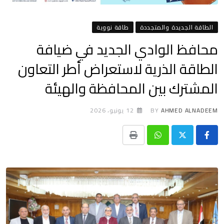
الطاقة الجديدة والمتجددة
طاقة نووية
محافظ الوادي الجديد في ضيافة
الطاقة الذرية لاستعراض أطر التعاون
المشترك بين المحافظة والهيئة
AHMED ALNADEEM
BY
12 يونيو، 2026
Print
Whatsapp