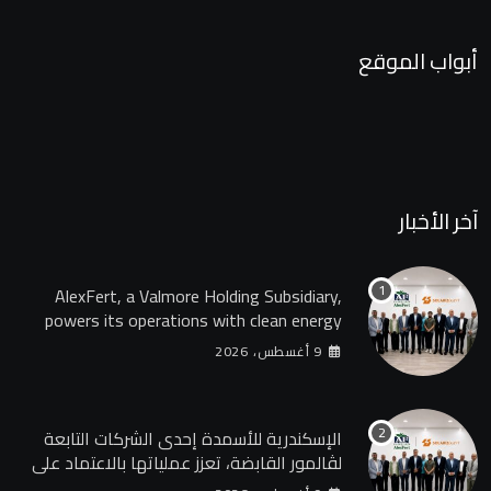
أبواب الموقع
آخر الأخبار
AlexFert, a Valmore Holding Subsidiary,
powers its operations with clean energy
through a 30-year partnership with
9 أغسطس، 2026
SolarizEgypt
الإسكندرية للأسمدة إحدى الشركات التابعة
لڤالمور القابضة، تعزز عملياتها بالاعتماد على
الطاقة النظيفة من خلال شراكة تمتد 30 عامًا