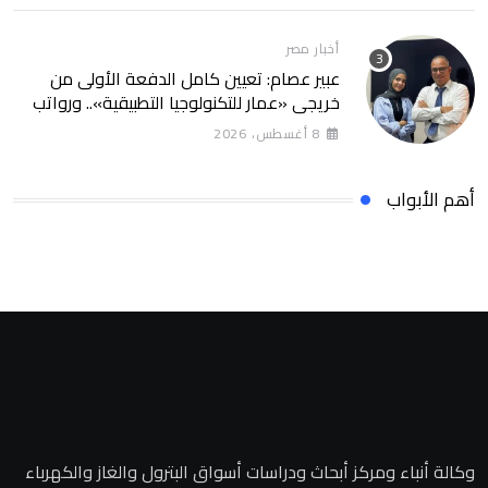
أخبار مصر
عبير عصام: تعيين كامل الدفعة الأولى من
خريجي «عمار للتكنولوجيا التطبيقية».. ورواتب
تصل إلى 13 ألف جنيه
8 أغسطس، 2026
أهم الأبواب
وكالة أنباء ومركز أبحاث ودراسات أسواق البترول والغاز والكهرباء