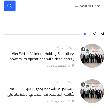
آخر الأخبار
بتروكيماويات
AlexFert, a Valmore Holding Subsidiary,
powers its operations with clean energy
through a 30-year partnership with
9 أغسطس، 2026
SolarizEgypt
بتروكيماويات
الإسكندرية للأسمدة إحدى الشركات التابعة
لڤالمور القابضة، تعزز عملياتها بالاعتماد على
الطاقة النظيفة من خلال شراكة تمتد 30 عامًا
9 أغسطس، 2026
مع SolarizEgypt