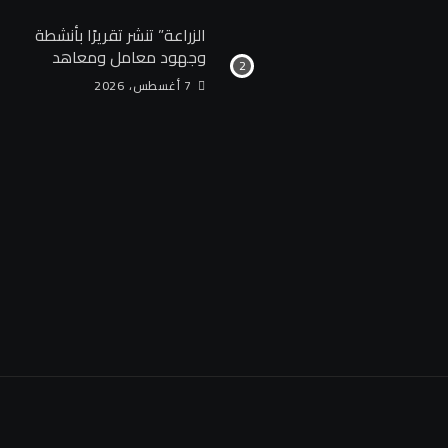
الزراعة” تنشر تقريرًا بأنشطة
وجهود معامل ومعاهد
“البحوث الزراعية” خلال
7 أغسطس، 2026
الأسبوع الأول من أغسطس
2026