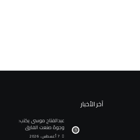
أخبار مصر
لتحويل حديقتي الحيوان والاورمان إلى نموذج عالمي للحدائق 
17 أكتوبر، 2025
آخر الأخبار
عبدالفتاح موسى يكتب:
وجوهٌ صنعت الفارق
7 أغسطس، 2026