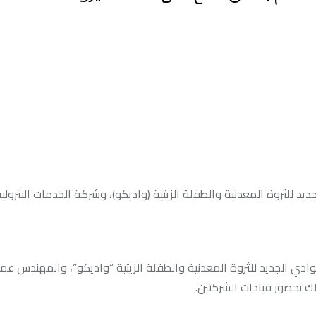
دين ٢٠٢٤، وقعت شركة الوادي الجديد للثروة المعدنية والطفلة الزيتية (واديكو)، وشركة الخدمات البت
ادي الجديد للثروة المعدنية والطفلة الزيتية “واديكو”، والمهندس عما
لك بحضور قيادات الشركتين.