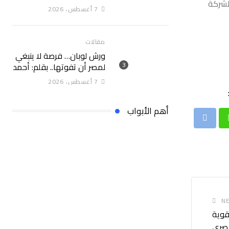
لشركة
“البحوث الزراعية” خلال
7 أغسطس، 2026
الأسبوع الأول من أغسطس
2026
مقالات
ورش لوبان… فرصة لا ينبغي
لمصر أن تفوتها.. بقلم: أحمد
سلام
7 أغسطس، 2026
أهم الأبواب
Print
Whatsap
NE
قوية
مصري