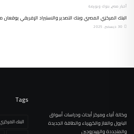
,
أخبار مصر
بنوك وبورصة
البنك المركزي المصري وبنك التصدير والاستيراد الإفريقي يوقعان م
30 ديسمبر، 2025
Tags
وكالة أنباء ومركز أبحاث ودراسات أسواق
البنك المركز
البترول والغاز والكهرباء والطاقة الجديدة
والمتجددة والهيدروجين