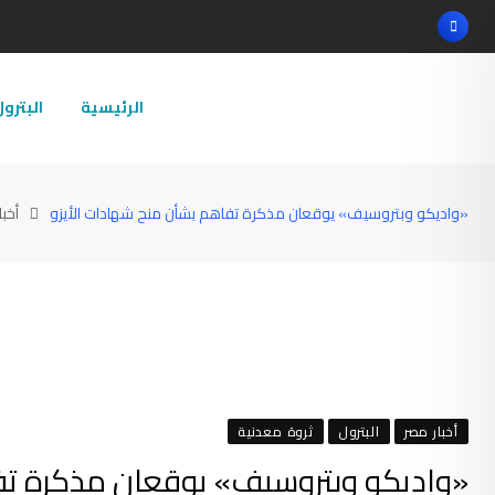
Ski
t
conten
الرئيسية
البترو
«واديكو وبتروسيف» يوقعان مذكرة تفاهم بشأن منح شهادات الأيزو
أخبا
أخبار مصر
البترول
ثروة معدنية
«واديكو وبتروسيف» يوقعان مذكرة تف