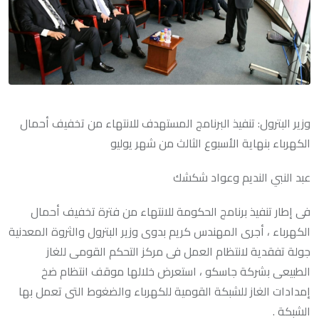
وزير البترول: تنفيذ البرنامج المستهدف للانتهاء من تخفيف أحمال
الكهرباء بنهاية الأسبوع الثالث من شهر يوليو
عبد النبي النديم وعواد شكشك
فى إطار تنفيذ برنامج الحكومة للانتهاء من فترة تخفيف أحمال
الكهرباء ، أجرى المهندس كريم بدوى وزير البترول والثروة المعدنية
جولة تفقدية لانتظام العمل فى مركز التحكم القومى للغاز
الطبيعى بشركة جاسكو ، استعرض خلالها موقف انتظام ضخ
إمدادات الغاز للشبكة القومية للكهرباء والضغوط التى تعمل بها
الشبكة .