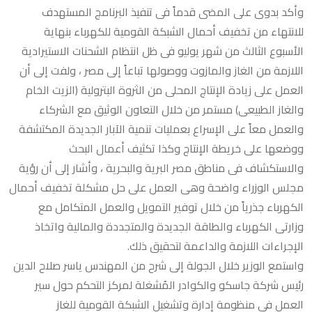
وأكد بدوى على المضى قدماً فى تنفيذ البرنامج المستهدف
للانتهاء من تخفيف أحمال الشبكة القومية للكهرباء بنهاية
الأسبوع الثالث من شهر يوليو فى ظل انتظام الشحنات الاستيرادية
اللازمة من الغاز والمازوت ووصولها تباعاً إلى مصر ، ولفت إلى أن
العمل على زيادة الإنتاج المحلى من الثروة البترولية (الزيت الخام
والغاز الطبيعى) مستمر من خلال التعاون الوثيق مع الشركاء
والعمل معاً على الإسراع بعمليات تنمية الآبار الجديدة المكتشفة
ووضعها على خريطة الإنتاج وكذا تكثيف أعمال البحث
والاستكشاف فى مناطق مصر البرية والبحرية ، وأشار إلى أن رؤية
مجلس الوزراء واضحة وهى العمل على حل مشكلة تخفيف أحمال
الكهرباء جذرياً من خلال توفير التمويل والعمل المتكامل مع
وزارتى الكهرباء والطاقة الجديدة والمتجددة والمالية واتخاذ
الإجراءات اللازمة والداعمة لتحقيق ذلك.
واستمع الوزير خلال الجولة إلى شرح من المهندس ياسر صلاح الدين
رئيس شركة جاسكو والكوادر المُشغلة لمركز التحكم حول سير
العمل فى منظومة إدارة وتشغيل الشبكة القومية للغاز