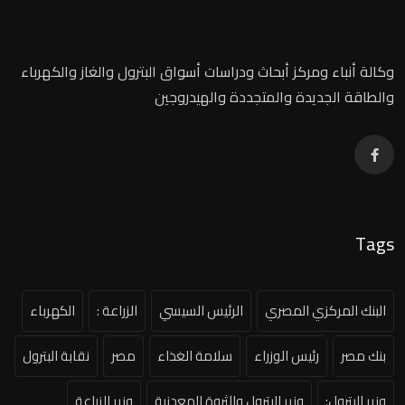
وكالة أنباء ومركز أبحاث ودراسات أسواق البترول والغاز والكهرباء
والطاقة الجديدة والمتجددة والهيدروجين
Tags
البنك المركزي المصري
الرئيس السيسي
الزراعة :
الكهرباء
بنك مصر
رئيس الوزراء
سلامة الغذاء
مصر
نقابة البترول
وزير البترول:
وزير البترول والثروة المعدنية
وزير الزراعة