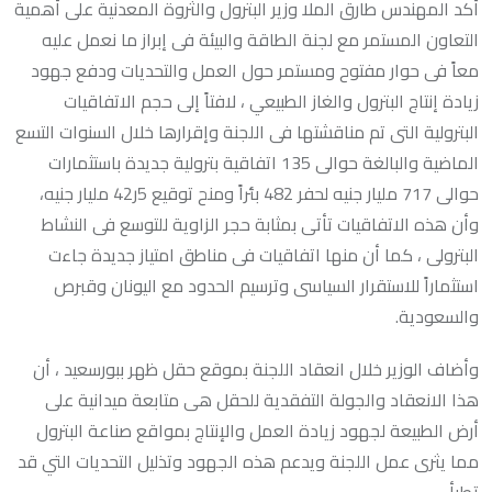
أكد المهندس طارق الملا وزير البترول والثروة المعدنية على أهمية
التعاون المستمر مع لجنة الطاقة والبيئة فى إبراز ما نعمل عليه
معاً فى حوار مفتوح ومستمر حول العمل والتحديات ودفع جهود
زيادة إنتاج البترول والغاز الطبيعي ، لافتاً إلى حجم الاتفاقيات
البترولية التى تم مناقشتها فى اللجنة وإقرارها خلال السنوات التسع
الماضية والبالغة حوالى 135 اتفاقية بترولية جديدة باستثمارات
حوالى 717 مليار جنيه لحفر 482 بئراً ومنح توقيع 5ر42 مليار جنيه،
وأن هذه الاتفاقيات تأتى بمثابة حجر الزاوية للتوسع فى النشاط
البترولى ، كما أن منها اتفاقيات فى مناطق امتياز جديدة جاءت
استثماراً للاستقرار السياسى وترسيم الحدود مع اليونان وقبرص
والسعودية.
وأضاف الوزير خلال انعقاد اللجنة بموقع حقل ظهر ببورسعيد ، أن
هذا الانعقاد والجولة التفقدية للحقل هى متابعة ميدانية على
أرض الطبيعة لجهود زيادة العمل والإنتاج بمواقع صناعة البترول
مما يثرى عمل اللجنة ويدعم هذه الجهود وتذليل التحديات التي قد