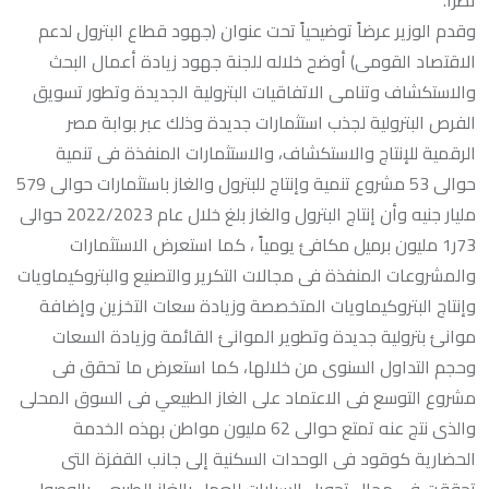
تطرأ.
وقدم الوزير عرضاً توضيحياً تحت عنوان (جهود قطاع البترول لدعم
الاقتصاد القومى) أوضح خلاله للجنة جهود زيادة أعمال البحث
والاستكشاف وتنامى الاتفاقيات البترولية الجديدة وتطور تسويق
الفرص البترولية لجذب استثمارات جديدة وذلك عبر بوابة مصر
الرقمية للإنتاج والاستكشاف، والاستثمارات المنفذة فى تنمية
حوالى 53 مشروع تنمية وإنتاج للبترول والغاز باستثمارات حوالى 579
مليار جنيه وأن إنتاج البترول والغاز بلغ خلال عام 2022/2023 حوالى
73ر1 مليون برميل مكافئ يومياً ، كما استعرض الاستثمارات
والمشروعات المنفذة فى مجالات التكرير والتصنيع والبتروكيماويات
وإنتاج البتروكيماويات المتخصصة وزيادة سعات التخزين وإضافة
موانئ بترولية جديدة وتطوير الموانئ القائمة وزيادة السعات
وحجم التداول السنوى من خلالها، كما استعرض ما تحقق فى
مشروع التوسع فى الاعتماد على الغاز الطبيعي فى السوق المحلى
والذى نتج عنه تمتع حوالى 62 مليون مواطن بهذه الخدمة
الحضارية كوقود فى الوحدات السكنية إلى جانب القفزة التى