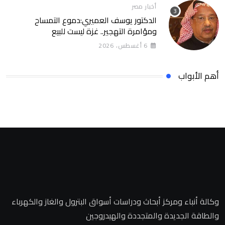
أخبار مصر
الدكتور يوسف العميري:دموع التمساح
ومؤامرة التهجير.. غزة ليست للبيع
6 أغسطس، 2026
أهم الأبواب
وكالة أنباء ومركز أبحاث ودراسات أسواق البترول والغاز والكهرباء
والطاقة الجديدة والمتجددة والهيدروجين