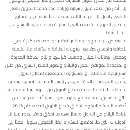
تحققت فى مجال تحويل السيارات للعمل بالغاز الطبيعي بالوصول
إلى أكثر من نصف مليون سيارة وزيادة عدد منافذ التموين بالغاز
الطبيعي لتصل إلى قرابة الألف محطة حالياً تنتشر على المحاور
والطرق المرورية لخدمة حائزى السيارات ودعم جهود التوسع في
هذا النشاط.
واستعرض الوزير جهود ومحاور تعظيم دور مصر كمركز إقليمى
للطاقة وتحسين كفاءة استهلاك الطاقة واسترجاع غاز الشعلة
وخفض انبعاثات الميثان وحملات قياسها وإنتاج الطاقة الجديدة
والمتجددة بمواقع العمل والإنتاج وتطوير العنصر البشري من خلال
استراتيجية متكاملة ، والمسئولية المجتمعية لقطاع البترول.
وأعرب المهندس طلعت السويدى رئيس اللجنة عن تقديره وفخره
وأعضاء اللجنة بما يقدمه قطاع البترول من جهود وما يحققه من
نتائج والتنسيق المستمر مع وزارة البترول سارداً تجربته وعدد من
أعضاء اللجنة متابعتهم لتحقيق قطاع البترول لوعده عام 2015
بزيادة الإنتاج من البترول والغاز وهو ما تحقق ووفر لمصر مليارات
الدولارات التى كنا ندفعها لاستيراد الغاز الطبيعى سنوياً ، لافتاً إلى