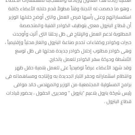
أهمية زيادة هذا التعاون وزيادته والاستجابة لاستفسارات الأعضاء
، وهو ما خصصت له اللجنة وقتاً مطولاً قدم خلاله الأعضاء كافة
استفساراتهم وعلى رأسها فرص العمل والتى أوضح خلالها الوزير
أن قطاع البترول معنى بتوظيف الكوادر الفنية والمتخصصة
المطلوبة لدعم العمل والإنتاج فى ظل رحلتنا التى أثرت وأوجدت
خبرات وكوادر وكفاءات تخدم صناعة البترول والغاز محلياً وإقليمياً ،
وهى كوادر مطلوب إحلال كوادر جديدة محلها فى ظل توسع
الأنشطة وحركة سفر الكوادر للعمل بالخارج.
وقد شهد الأعضاء عرضاً توضيحياً على للعمل بتنمية حقل ظهر
وانتظام استثماراته وحفر الآبار الجديدة به وإنتاجه ومساهماته فى
برامج المسئولية المجتمعية من الوزير والمهندس خالد موافى
رئيس شركة بترول بلاعيم “بتروبل ” ومديرى الحقول ، بحضور قيادات
قطاع البترول .