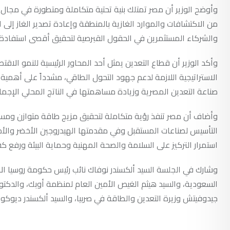
وأوضح الوزير أن مصر تمتلك بنية تحتية متكاملة ومتطورة في مجال 
من الاكتشافات والموارد الغازية بالمنطقة وإعادة تصدير الغاز إلى 
والشركاء المستثمرين في الحقول القبرصية لتحقيق أقصى استفادة من
وأكد الوزير أن قطاع التعدين يمثل أحد المحاور الرئيسية للنمو الا
الاستراتيجية اللازمة لدعم جهود التحول الطاقي، مشدداً على أهمية 
صناعة التعدين المصرية وزيادة مساهمتها في الناتج المحلي الإجما
وأضاف أن مصر تنفذ رؤية متكاملة لتحقيق مزيج طاقة متوازن ومست
التأسيس لصناعات المستقبل وفي مقدمتها الهيدروجين الأخضر والأمو
استمرار التركيز على السلامة والصحة المهنية وحماية البيئة ورفع ك
وشارك في الجلسة السيد ألكسندر نوفاك نائب رئيس حكومة روسيا الاتح
السعودية، والسيد هيثم الغيص الأمين العام لمنظمة أوبك، والدكتور 
جيدوفيتش وزيرة التعدين والطاقة في صربيا، والسيد ألكسندر ديوكو