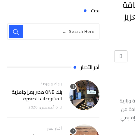
اقة
بحث
زيز
Print
آخر الأخبار
بنوك وبورصة
بنك QNB مصر يعزز جاهزية
المشروعات الصغيرة
 وزارية
والمتوسطة للنمو والتوسع
6 أغسطس، 2026
ادة من
من خلال برنامج أبطال
 إقليمي
المشروعات الصغيرة
والمتوسطة كتب فتحي
أخبار مصر
السايح