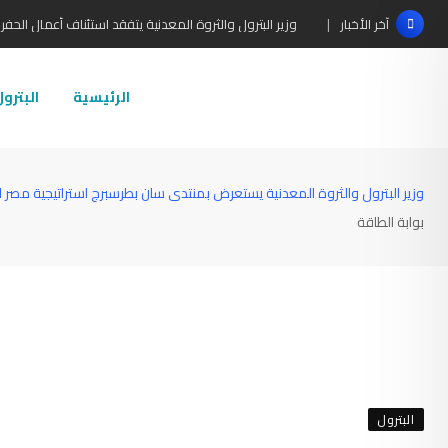
Ski
وزير البترول والثروة المعدنية يتفقد استئناف أعمال الحفر بحقل البركة في أسوان بعد توقف منذ عام
آخر الأخبار
t
conten
الرئيسية
البترو
وزير البترول والثروة المعدنية يستعرض بمنتدى سان بطرسبرج استراتيجية مصر للط
بوابة الطاقة
البترول