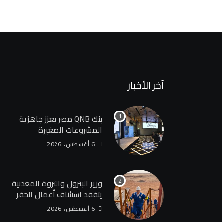
آخر الأخبار
بنك QNB مصر يعزز جاهزية
المشروعات الصغيرة
والمتوسطة للنمو والتوسع
6 أغسطس، 2026
من خلال برنامج أبطال
المشروعات الصغيرة
والمتوسطة كتب فتحي
وزير البترول والثروة المعدنية
السايح
يتفقد استئناف أعمال الحفر
بحقل البركة في أسوان بعد
6 أغسطس، 2026
توقف منذ عام 2022..