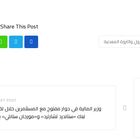
Share This Post:
ترول والثروة المعدنية
p
XT POST
وزير المالية في حوار مفتوح مع المستثمرين خلال لق
لبنك «ستاندرد تشارترد» و«مورجان ستانلي» بل