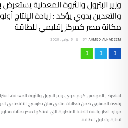
وزير البترول والثروة المعدنية يستعرض
والتعدين بدوي يؤكد : زيادة الإنتاج أولو
مكانة مصر كمركز إقليمي للطاقة
AHMED ALNADEEM
BY
5 يونيو، 2026
Whatsapp
استعرض المهندس كريم بدوي، وزير البترول والثروة المعدنية، است
رفيعة المستوى ضمن فعاليات منتدى سان بطرسبرج الاقتصادي الدولي ب
موارد الغاز والبنية التحتية المتطورة التي تمتلكها مصر بمثابة محا
لتجارة وتداول الطاقة.