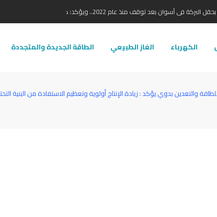
 2022.. ويؤكد: كامل الاهتمام لوضع صعيد مصر على خريطة الاستثمار البترولي
ل
الكهرباء
الغاز الطبيعي
الطاقة الجديدة والمتجددة
اقة والتعدين بدوي يؤكد : زيادة الإنتاج أولوية وتعظيم الاستفادة من البنية التح