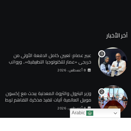
آخر الأخبار
عبير عصام: تعيين كامل الدفعة الأولى من
خريجي «عمار للتكنولوجيا التطبيقية».. ورواتب
تصل إلى 13 ألف جنيه
8 أغسطس، 2026
وزير البترول والثروة المعدنية يبحث مع إكسون
موبيل العالمية آليات تنفيذ مذكرة التفاهم لربط
اكتشافات الشركة في قبرص بالبنية التحتية
8 أغسطس، 2026
المصرية
Arabic