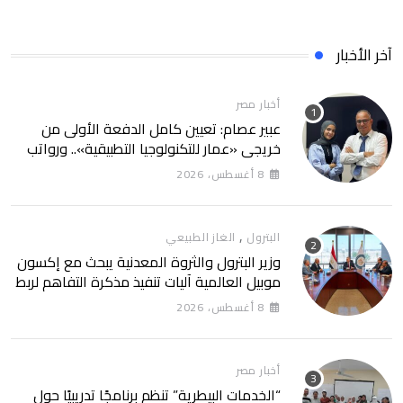
آخر الأخبار
أخبار مصر
عبير عصام: تعيين كامل الدفعة الأولى من
خريجي «عمار للتكنولوجيا التطبيقية».. ورواتب
تصل إلى 13 ألف جنيه
8 أغسطس، 2026
,
البترول
الغاز الطبيعي
وزير البترول والثروة المعدنية يبحث مع إكسون
موبيل العالمية آليات تنفيذ مذكرة التفاهم لربط
اكتشافات الشركة في قبرص بالبنية التحتية
8 أغسطس، 2026
المصرية
أخبار مصر
“الخدمات البيطرية” تنظم برنامجًا تدريبيًا حول