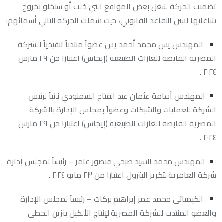
تضمنت الحركة شغل بعض المواقع التي خلت أو ستخلو بخروج
شاغليها لسن التقاعد القانوني، حيث شملت الحركة التالي أسمائهم:
المهندس يس محمد أحمد يس عضواً منتدباً تنفيذياً للشركة
المصرية القابضة للغازات الطبيعية (إيجاس) اعتبارا من ٢٩ مارس
٢٠٢٤ .
المهندس أسامة عثمان عبد الفتاح السمنودي نائباً لرئيس
الشركة للعمليات والشبكات وعضواً بمجلس الإدارة بالشركة
المصرية القابضة للغازات الطبيعية (إيجاس) اعتبارا من ٢٩ مارس
٢٠٢٤ .
المهندس محمد السيد صبحي منصور عامر – رئيساً لمجلس إدارة
شركة العامرية لتكرير البترول اعتبارا من ٢٣ مايو ٢٠٢٤ .
الكيميائي محمد عمر إبراهيم بركات – رئيساً لمجلس الإدارة
والعضو المنتدب للشركة المصرية لإنتاج الألكيل بنزين الخطى