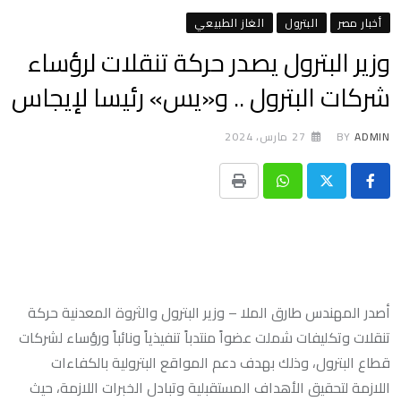
أخبار مصر
البترول
الغاز الطبيعي
وزير البترول يصدر حركة تنقلات لرؤساء
شركات البترول .. و«يس» رئيسا لإيجاس
ADMIN
BY
27 مارس، 2024
Print
Whatsapp
أصدر المهندس طارق الملا – وزير البترول والثروة المعدنية حركة
تنقلات وتكليفات شملت عضواً منتدباً تنفيذياً ونائباً ورؤساء لشركات
قطاع البترول، وذلك بهدف دعم المواقع البترولية بالكفاءات
اللازمة لتحقيق الأهداف المستقبلية وتبادل الخبرات اللازمة، حيث