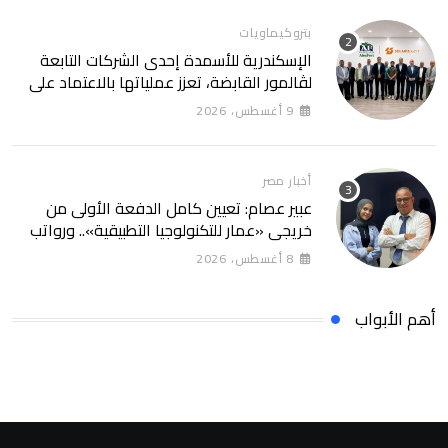
بتروكيماويات
الإسكندرية للأسمدة إحدى الشركات التابعة
لڤالمور القابضة، تعزز عملياتها بالاعتماد على
الطاقة النظيفة من خلال شراكة تمتد 30 عامًا
9 أغسطس، 2026
مع SolarizEgypt
أخبار مصر
عبير عصام: تعيين كامل الدفعة الأولى من
خريجي «عمار للتكنولوجيا التطبيقية».. ورواتب
تصل إلى 13 ألف جنيه
8 أغسطس، 2026
أهم الأبواب