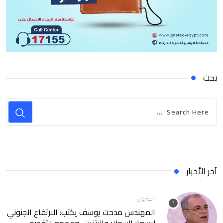
بحث
آخر الأخبار
البترول
المهندس مدحت يوسف يكتب: الارتفاع الجنوني
لاسعار السولار والبتزين.. ومجمع التفحيم