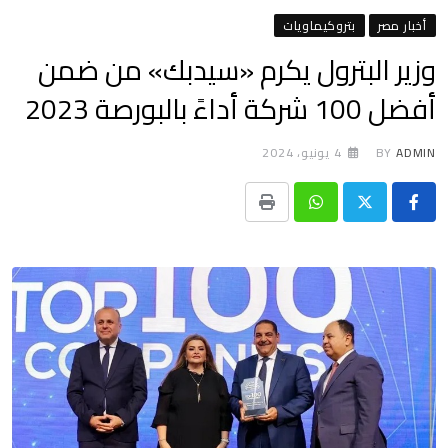
أخبار مصر
بتروكيماويات
وزير البترول يكرم «سيدبك» من ضمن
أفضل 100 شركة أداءً بالبورصة 2023
ADMIN
BY
4 يونيو، 2024
Print
Whatsapp