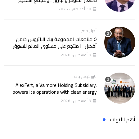
للمازوت بشركة السويس
10 أغسطس، 2026
أخبار مصر
٥ منتجعات لمجموعة بيك الباتروس ضمن
أفضل ١٠٠ منتجع على مستوى العالم للسوق
الروسى
9 أغسطس، 2026
بتروكيماويات
AlexFert, a Valmore Holding Subsidiary,
powers its operations with clean energy
through a 30-year partnership with
9 أغسطس، 2026
SolarizEgypt
أهم الأبواب