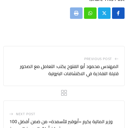
Print
Whatsapp
PREVIOUS POST
المهندس محمود أبو الفتوح يكتب: التعامل مع الصخور
قليلة النفاذية في الاكتشافات البترولية
NEXT POST
وزير المالية يكرم «أبوقير للأسمدة» من ضمن أفضل 100