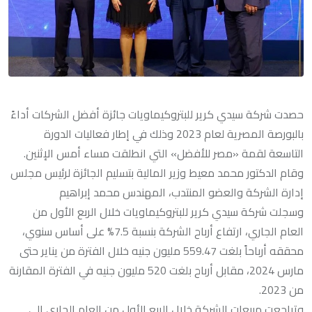
حصدت شركة سيدي كرير للبتروكيماويات جائزة أفضل الشركات أداءً
بالبورصة المصرية لعام 2023 وذلك في إطار فعاليات الدورة
التاسعة لقمة «مصر للأفضل» التي انطلقت مساء أمس الإثنين.
وقام الدكتور محمد معيط وزير المالية بتسليم الجائزة لرئيس مجلس
إدارة الشركة والعضو المنتدب، المهندس محمد إبراهيم
وسجلت شركة سيدي كرير للبتروكيماويات خلال الربع الأول من
العام الجاري، ارتفاع أرباح الشركة بنسبة 7.5% على أساس سنوي،
محققه أرباحاً بلغت 559.47 مليون جنيه خلال الفترة من يناير حتى
مارس 2024، مقابل أرباح بلغت 520 مليون جنيه في الفترة المقارنة
من 2023.
وتراجعت مبيعات الشركة خلال الربع الأول من العام الجاري إلى