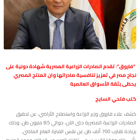
“فاروق”: تقدم الصادرات الزراعية المصرية شهادة دولية على
نجاح مصر في تعزيز تنافسية صادراتها وان المنتج المصري
يحظى بثقة الأسواق العالمية
كتب فتحي السايح
كشف علاء فاروق وزير الزراعة واستصلاح الأراضي، عن تحقيق
الصادرات الزراعية المصرية حتى الآن، حوالي 8.5 مليون طن، وذلك
بزيادة تقارب 700 ألف طن عن نفس الفترة العام الماضي.