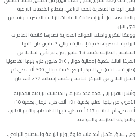
يأتي ذلك وفقا لتقرير رسمي تلقاه الوزير من الدكتور محمد المنسي
رئيس الإدارة المركزية للحجر الزراعي، بقطاع الخدمات الزراعية
والمتابعة، حول أبرز إحصائيات الصادرات الزراعية المصرية، وتقدمها
حتى الآن.
ووفقا للتقرير واصلت الموالح المصرية تصدرها قائمة الصادرات
الزراعية المصرية، بكمية إجمالية حوالي 2 مليون طن، تليها
البطاطس الطازجة بكمية 1.3 مليون طن، ثم تأتي البطاطا في
المركز الثالث بكمية إجمالية حوالي 310 مليون طن، يليها الفاصوليا
(طازجة + جافه) في المركز الرابع بكمية حوالي 300 ألف طن، ثم
البصل الطازج في المركز الخامس بكمية إجمالية 277 ألف طن.
وأشار التقرير إلى تقدم عدد كبير من الحاصلات الزراعية المصرية
الأخرى، من بينها العنب بكمية 191 ألف طن، الرمان بكمية 148
ألف طن، ثم المانجو 117 ألف طن، تليها الطماطم، والثوم الطازج،
والفراولة الطازجة، والجوافة.
وفي سياق متصل أكد علاء فاروق وزير الزراعة واستصلاح الأراضي،