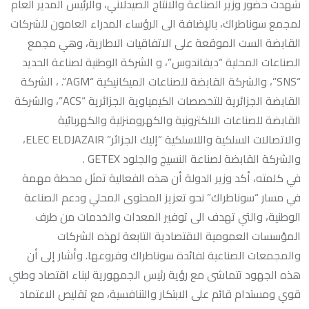
شهدت حضور وزير الصناعة والانتاج الصيدلاني، والرئيس المدير العام
لمجمع سوناطراك، بالإضافة الى الرؤساء المدراء العامون للشركات
القابضة الست الموقعة على الاتفاقيات الاطارية، وهي مجمع
الصناعات المحلية “ديفاندوس”، و الشركة الوطنية لصناعة الحديد
“SNS”، والشركة القابضة للصناعات الميكانيكية “AGM”. ، الشركة
القابضة الجزائرية للتخصصات الكيمياوية الجزائرية “ACS”، والشركة
القابضة للصناعات الالكترونية والكهرومنزلية والكهربائية
والاتصالات السلكية واللاسلكية “إليك الجزائر” ELEC ELDJAZAIR،
والشركة القابضة لصناعة النسيج والجلود GETEX .
في كلمته، أكد وزير الدولة أن هذه الفعالية تمثل محطة مهمة
في مسار “سوناطراك” نحو تعزيز المحتوى المحلي ودعم الصناعة
الوطنية، والتي تهدف الى توفير المعدات والخدمات من طرف
المؤسسات العمومية الاقتصادية التابعة لهذه الشركات
والمجمعات الصناعية لفائدة سوناطراك وفروعها. وأشار إلى أن
هذه الجهود تتماشى مع رؤية رئيس الجمهورية لبناء اقتصاد وطني
قوي ومستدام قائم على الابتكار والتنافسية، مع تقليص الاعتماد