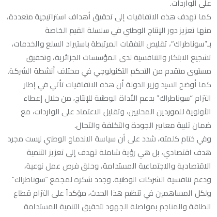
على الواردات.
كما تهدف هذه الاتفاقيات إلى تحقيق أهداف استراتيجية متعددة،
منها تعزيز دور الإنتاج الوطني في سلسلة القيم الخاصة
بـ”سوناطراك”، تقليص النفقات المرتبطة باستيراد السلع والخدمات،
تشجيع الابتكار والتنافسية لدى المؤسسات الجزائرية، وتحقيق
مستوى متقدم من التحكم التكنولوجي في مختلف أنشطة الشركة.
كما أوضح السيد وزير الدولة أن هذه الاتفاقيات تأتي في إطار
التزام “سوناطراك” بدعم الأداة الوطنية للإنتاج، من خلال إعطاء
الأولوية للموردين المحليين، وتقليل الاعتماد على الواردات، مع
ضمان تلبية معايير الجودة والتكلفة والآجال.
وفي ختام كلمته، شدد على أن سياسة الاندماج الوطني ليست مجرد
هدف اقتصادي، بل هي رؤية شاملة تهدف إلى تعزيز التنمية
الاقتصادية والاجتماعية المستدامة، وخلق فرص عمل نوعية،
ودعم تنافسية الشركات الوطنية. وجدد شكره لمجمع “سوناطراك”
ولكل المساهمين في تنظيم هذا الحدث، مؤكداً على التزام قطاع
الطاقة والمناجم بمواصلة الجهود لتحقيق التنمية المستدامة