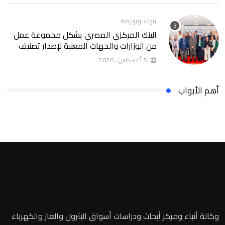
بنوك وبورصة
البنك المركزي المصري يشكل مجموعة عمل
من الوزارات والجهات المعنية لإصدار تصنيف
التمويل المستدام التصنيف يساهم في تعزيز
5 أغسطس، 2026
ثقة المستثمرين وخلق بيئة أكثر جاذبية
للاستثمارات الخضراء والمستدامة
أهم الأبواب
وكالة أنباء ومركز أبحاث ودراسات أسواق البترول والغاز والكهرباء