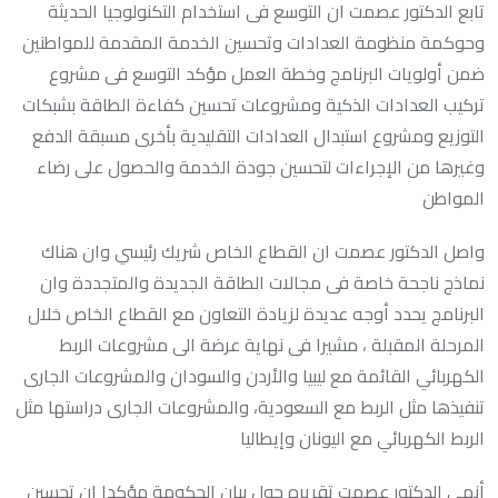
تابع الدكتور عصمت ان التوسع فى استخدام التكنولوجيا الحديثة
وحوكمة منظومة العدادات وتحسين الخدمة المقدمة للمواطنين
ضمن أولويات البرنامج وخطة العمل مؤكد التوسع فى مشروع
تركيب العدادات الذكية ومشروعات تحسين كفاءة الطاقة بشبكات
التوزيع ومشروع استبدال العدادات التقليدية بأخرى مسبقة الدفع
وغيرها من الإجراءات لتحسين جودة الخدمة والحصول على رضاء
المواطن
واصل الدكتور عصمت ان القطاع الخاص شريك رئيسي وان هناك
نماذج ناجحة خاصة فى مجالات الطاقة الجديدة والمتجددة وان
البرنامج يحدد أوجه عديدة لزيادة التعاون مع القطاع الخاص خلال
المرحلة المقبلة ، مشيرا فى نهاية عرضة الى مشروعات الربط
الكهربائي القائمة مع ليبيا والأردن والسودان والمشروعات الجارى
تنفيذها مثل الربط مع السعودية، والمشروعات الجارى دراستها مثل
الربط الكهربائي مع اليونان وإيطاليا
أنهى الدكتور عصمت تقريره حول بيان الحكومة مؤكدا ان تحسين