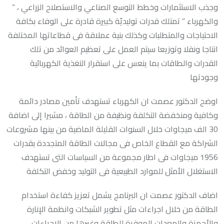
وجذب الاستثمارات وخطط التوسع الصناعي والاستصلاح الزراعي ، ”
والكهرباء ” تمتلك قدرات توليديّة كبيرة قادرة على الوفاء بكافة
الاحتياجات والمتطلبات وكذلك بنية عملاقة فى قطاعاتها المختلفة
انتاجا ونقلا وتوزيعا سيتم العمل على تعظيم العوائد من تلك
القدرات والطاقات بما ينعس على استقرار التغذية الكهربائية
وجودتها
اوضح الدكتور عصمت ان الكهرباء تستهدف تأمين مصادر دائمة
وكافية ومنخفضة التكلفة ونظيفة من الطاقة ، مشيرا إلى اضافة
30 الف ميجاوات خلال السنوات القليلة الماضية من بينها مشروعات
الشراكة مع القطاع الخاص فى مجالات الطاقة المتجددة بقدرات
1956 ميجاوات فى اطار مجموعة من السياسات التى تستهدف
الاستغلال الأمثل للموارد الطبيعية فى التوليد وخفض التكلفة
اضاف الدكتور عصمت ان البرنامج يشمل تعزيز كفاءة استخدام
الطاقة من خلال اجراءات مثل تطوير الشبكات وانظمة الإنارة
والأجهزة والمعدات الموفرة للطاقة وغيرها من الإجراءات،