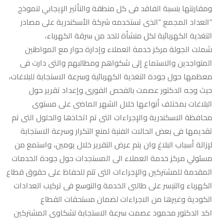
ومقارنتها بنسبة الفاقد فى كل منطقة والتأثير الإيجابي لنموذج
“العداد المجمع “الذى تستخدمه شركة الأسكندرية على مصادر
التغذية الكهربائية لكل منشأة للحد من سرقة الكهرباء،
شملت الجولة مركز خدمة العملاء وإدارة حوار مع المواطنين
المتواجدين والاستماع إلى شكواهم ومطالبهم والتى دارت فى
معظمها حول جودة التغذية الكهربائية وسرعة الاستجابة للبلاغات،
حيث وجه الدكتور عصمت بالفحص الفورى وإعداد تقرير حول
البلاغات بمختلف أنواعها خلال الشهر الماضى على مستوى
محافظة الاسكندرية والإجراءات التى تم اتخاذها والحلول التى تم
تقديمها فى بعض الحالات الفنية لمنع التكرار وسرعة الاستجابة
لإزالة أسباب البلاغ وان يتم عرض التقرير خلال يومين، واستمع من
مسئولي مركز خدمة العملاء الى المستجدات حول جودة الخدمات
المقدمة للمشتركين والإجراءات التى تتم للحفاظ على حقوق قطاع
الكهرباء والتيسر على طالبى الخدمة والتوسع فى تركيب العدادات
الكودية وغيرها من الاجراءات لضمان مستحقات القطاع
اكد الدكتور محمود عصمت سرعة الاستجابة لشكاوى المشتركين