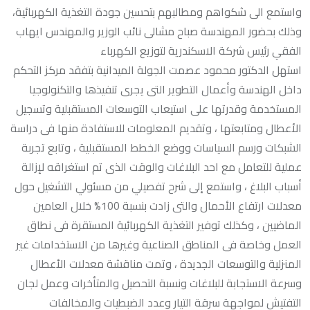
واستمع الى شكواهم ومطالبهم بتحسين جودة التغذية الكهربائية،
وذلك بحضور المهندسة صباح مشالى نائب الوزير والمهندس ايهاب
الفقي رئيس شركة الاسكندرية لتوزيع الكهرباء
استهل الدكتور محمود عصمت الجولة الميدانية بتفقد مركز التحكم
داخل الهندسة وأعمال التطوير التى يجرى تنفيذها والتكنولوجيا
المستخدمة وقدرتها على استيعاب التوسعات المستقبلية وتسجيل
الأعطال ومتابعتها ، وتقديم المعلومات للاستفادة منها فى دراسة
الشبكات ورسم السياسات ووضع الخطط المستقبلية ، وتابع تجربة
عملية للتعامل مع احد البلاغات والوقت الذى تم استغراقه لإزالة
أسباب البلاغ ، واستمع إلى شرح تفصيلي من مسئولي التشغيل حول
معدلات ارتفاع الأحمال والتى زادت بنسبة 100% خلال العامين
الماضيين ، وكذلك توفير التغذية الكهربائية المستقرة فى نطاق
العمل وخاصة فى المناطق الصناعية وغيرها من الاستخدامات غير
المنزلية والتوسعات الجديدة ، وتمت مناقشة معدلات الأعطال
وسرعة الاستجابة للبلاغات ونسبة التحصيل والمتأخرات وعمل لجان
التفتيش لمواجهة سرقة التيار وعدد الضبطيات والمخالفات