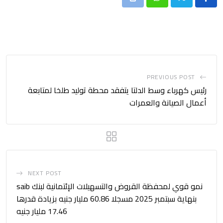
Print
Whatsapp
PREVIOUS POST
رئيس كهرباء وسط الدلتا يتفقد محطة توليد طلخا لمتابعة
أعمال الصيانة والعمرات
NEXT POST
نمو قوي لمحفظة القروض والتسهيلات الإئتمانية لبنك saib
بنهاية سبتمبر 2025 مسجلا 60.86 مليار جنيه بزيادة قدرها
17.46 مليار جنيه