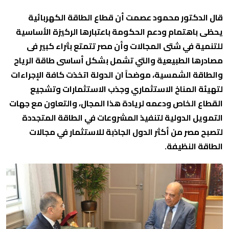
قال الدكتور محمود عصمت أن قطاع الطاقة الكهربائية
يحظى باهتمام ودعم الحكومة باعتبارها الركيزة الأساسية
للتنمية في شتى المجالات وأن مصر تتمتع بثراء كبير فى
مصادرها الطبيعية والتي تشمل بشكل أساسى طاقة الرياح
والطاقة الشمسية، موضحاً ان الدولة اتخذت كافة الإجراءات
لتهيئة المناخ الاستثماري وجذب الاستثمارات وتشجيع
القطاع الخاص ودعمه لريادة هذا المجال، والتعاون مع جهات
التمويل الدولية لتنفيذ المشروعات في الطاقة المتجددة
لتصبح مصر من أكثر الدول الجاذبة للاستثمار في مجالات
الطاقة النظيفة.