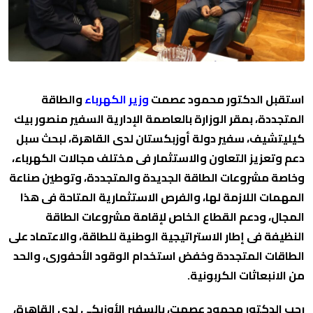
استقبل الدكتور محمود عصمت
وزير الكهرباء
والطاقة
المتجددة، بمقر الوزارة بالعاصمة الإدارية السفير منصور بيك
كيليتشيف، سفير دولة أوزبكستان لدى القاهرة، لبحث سبل
دعم وتعزيز التعاون والاستثمار فى مختلف مجالات الكهرباء،
وخاصة مشروعات الطاقة الجديدة والمتجددة، وتوطين صناعة
المهمات اللازمة لها، والفرص الاستثمارية المتاحة فى هذا
المجال، ودعم القطاع الخاص لإقامة مشروعات الطاقة
النظيفة فى إطار الاستراتيجية الوطنية للطاقة، والاعتماد على
الطاقات المتجددة وخفض استخدام الوقود الأحفورى، والحد
من الانبعاثات الكربونية.
رحب الدكتور محمود عصمت، بالسفير الأوزبكي لدى القاهرة،