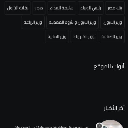
بنك مصر
رئيس الوزراء
سلامة الغذاء
مصر
نقابة البترول
وزير البترول:
وزير البترول والثروة المعدنية
وزير الزراعة
وزير الصناعة
وزير الكهرباء
وزير المالية
أبواب الموقع
آخر الأخبار
AlexFert, a Valmore Holding Subsidiary,