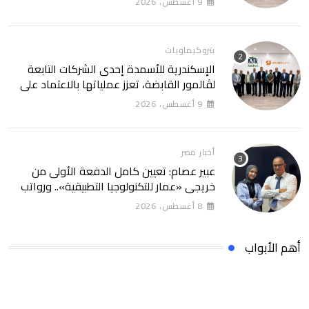
9 أغسطس، 2026
SolarizEgypt
بتروكيماويات
الإسكندرية للأسمدة إحدى الشركات التابعة
لڤالمور القابضة، تعزز عملياتها بالاعتماد على
الطاقة النظيفة من خلال شراكة تمتد 30 عامًا
9 أغسطس، 2026
مع SolarizEgypt
أخبار مصر
عبير عصام: تعيين كامل الدفعة الأولى من
خريجي «عمار للتكنولوجيا التطبيقية».. ورواتب
تصل إلى 13 ألف جنيه
8 أغسطس، 2026
أهم الأبواب