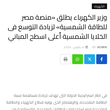
الكهرباء
وزير الكهرباء يطلق «منصة مصر
للطاقة الشمسية» لزيادة التوسع فى
الخلايا الشمسية أعلى اسطح المباني
ADMIN
BY
4 مارس، 2024
Print
Whatsapp
في اطار استراتيجية الدولة التى تهدف لزيادة مساهمة نسبة
الطاقة المتجددة، والإهتمام الذى يوليه قطاع الكهرباء والطاقة
المتجددة لنشر إستخدامات الطاقات المتجددة .والاستفادة من