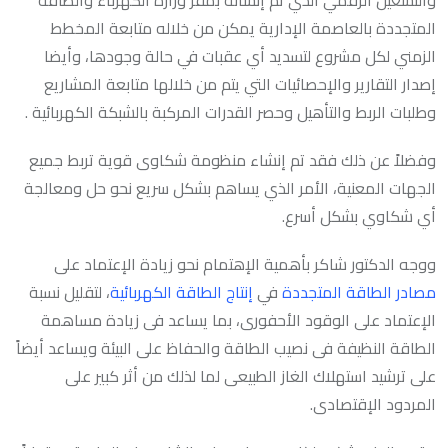
والتشغيل الرقمي الذي تم إنشائه بمقر وزارة الكهرباء والطاقة
المتجددة بالعاصمة الإدارية يمكن من خلاله متابعة المخطط
الزمني لكل مشروع لتسديد أي عقبات في حالة وجودها، وأيضا
إصدار التقارير والإحصائيات التي يتم من خلالها متابعة المشاريع
وطلبات الربط والتأهيل وحصر القدرات المركبة بالشبكة الكهربائية .
وفضلاً عن ذلك فقد تم إنشاء منظومة شكاوى قوية تربط جميع
الجهات المعنية، الأمر الذي يساهم بشكل سريع نحو حل ومعالجة
أي شكاوي بشكل أسرع.
ووجه الدكتور شاكر بأهمية الإهتمام نحو زيادة الإعتماد على
مصادر الطاقة المتجددة
في
إنتاج الطاقة الكهربائية
، لتقليل نسبة
الإعتماد على الوقود الأحفورى، بما يساعد فى زيادة مساهمة
الطاقة النظيفة فى نصيب الطاقة والحفاظ على البيئة ويساعد أيضاً
على ترشيد استهلاك الغاز الطبيعى لما لذلك من أثر كبير على
المردود الإقتصادى.