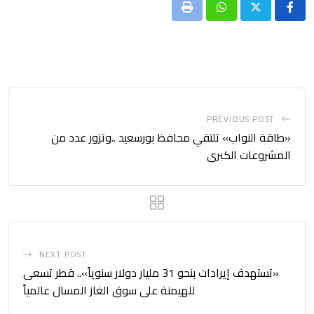
Print
Whatsapp
PREVIOUS POST
«طاقة النواب» تلتقي محافظ بورسعيد ..وتزور عدد من
المشروعات الكبرى
NEXT POST
«تستهدف إيرادات بنحو 31 مليار دولار سنوياً».. قطر تسعى
للهيمنة على سوق الغاز المسال عالمياً