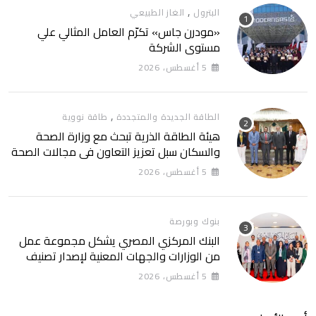
,
البترول
الغاز الطبيعي
«مودرن جاس» تكرّم العامل المثالي علي
مستوي الشركة
5 أغسطس، 2026
,
الطاقة الجديدة والمتجددة
طاقة نووية
هيئة الطاقة الذرية تبحث مع وزارة الصحة
والسكان سبل تعزيز التعاون في مجالات الصحة
والعلاج الإشعاعي
5 أغسطس، 2026
بنوك وبورصة
البنك المركزي المصري يشكل مجموعة عمل
من الوزارات والجهات المعنية لإصدار تصنيف
التمويل المستدام التصنيف يساهم في تعزيز
5 أغسطس، 2026
ثقة المستثمرين وخلق بيئة أكثر جاذبية
للاستثمارات الخضراء والمستدامة