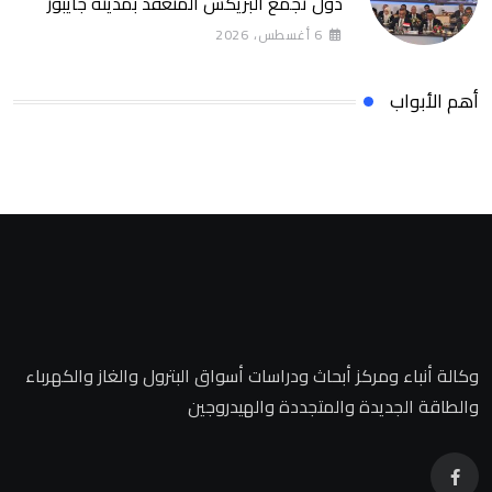
دول تجمع البريكس المنعقد بمدينة جايبور
الهندية ويدعو إلى تحويل التعاون الصناعي إلى
6 أغسطس، 2026
مشروعات إنتاجية مشتركة
أهم الأبواب
وكالة أنباء ومركز أبحاث ودراسات أسواق البترول والغاز والكهرباء
والطاقة الجديدة والمتجددة والهيدروجين