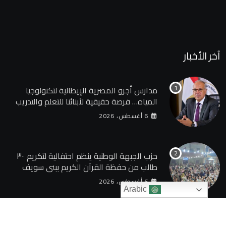
آخر الأخبار
مدارس أجرو المصرية الإيطالية لتكنولوجيا
المياه… فرصة حقيقية لأبنائنا للتعلم والتدريب
في واحد من أهم القطاعات الحيوية في مصر
6 أغسطس، 2026
حزب الجبهة الوطنية ينظم احتفالية لتكريم ٣٠٠
طالب من حفظة القرآن الكريم ببني سويف
6 أغسطس، 2026
Arabic