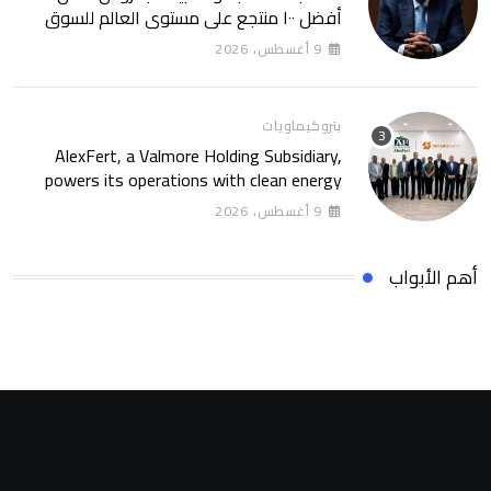
أفضل ١٠٠ منتجع على مستوى العالم للسوق
الروسى
9 أغسطس، 2026
بتروكيماويات
AlexFert, a Valmore Holding Subsidiary,
powers its operations with clean energy
through a 30-year partnership with
9 أغسطس، 2026
SolarizEgypt
أهم الأبواب