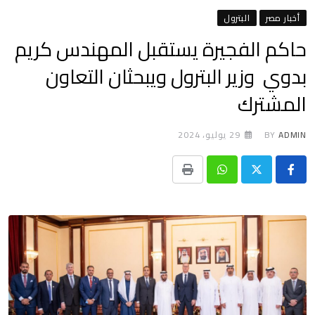
أخبار مصر
البترول
حاكم الفجيرة يستقبل المهندس كريم
بدوي وزير البترول ويبحثان التعاون
المشترك
ADMIN
BY
29 يوليو، 2024
Print
Whatsapp