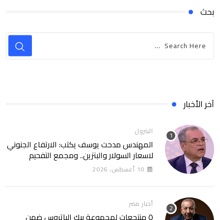
بحث
آخر الأخبار
البترول
المهندس مدحت يوسف يكتب: الارتفاع الجنوني
لاسعار السولار والبتزين.. ومجمع التفحيم
للمازوت بشركة السويس
10 أغسطس، 2026
أخبار مصر
٥ منتجعات لمجموعة بيك الباتروس ضمن