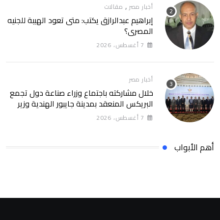
,
أخبار مصر
مقالات
إبراهيم عبدالرازق يكتب: متى تعود الهيبة للجنيه
المصري؟
7 أغسطس، 2026
أخبار مصر
خلال مشاركته باجتماع وزراء صناعة دول تجمع
البريكس المنعقد بمدينة جايبور الهندية وزير
الصناعة يبحث مع نظيره الهندي إطلاق منصة
7 أغسطس، 2026
للتكامل الصناعي وزيادة الاستثمارات الهندية
في السوق المصرية
أهم الأبواب