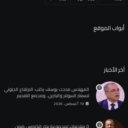
أبواب الموقع
آخر الأخبار
المهندس مدحت يوسف يكتب: الارتفاع الجنوني
لاسعار السولار والبتزين.. ومجمع التفحيم
للمازوت بشركة السويس
10 أغسطس، 2026
٥ منتجعات لمجموعة بيك الباتروس ضمن