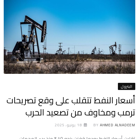
البترول
أسعار النفط تتقلب على وقع تصريحات
ترمب ومخاوف من تصعيد الحرب
AHMED ALNADEEM
BY
18 يونيو، 2025
تقلبت أسعار النفط بعدما قفزت بنحو 10% منذ بدء الهجمات