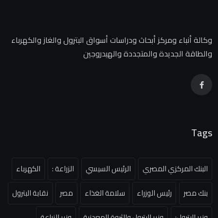
وكالة أنباء ومركز أبحاث ودراسات أسواق البترول والغاز والكهرباء
والطاقة الجديدة والمتجددة والهيدروجين
Tags
البنك المركزي المصري
الرئيس السيسي
الزراعة :
الكهرباء
بنك مصر
رئيس الوزراء
سلامة الغذاء
مصر
نقابة البترول
وزير البترول:
وزير البترول والثروة المعدنية
وزير الزراعة