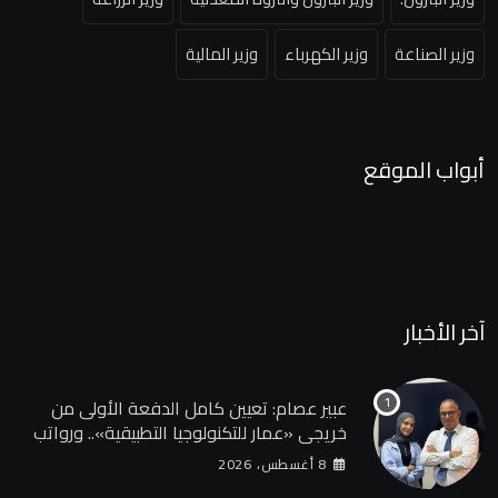
وزير الصناعة
وزير الكهرباء
وزير المالية
أبواب الموقع
آخر الأخبار
عبير عصام: تعيين كامل الدفعة الأولى من
خريجي «عمار للتكنولوجيا التطبيقية».. ورواتب
تصل إلى 13 ألف جنيه
8 أغسطس، 2026