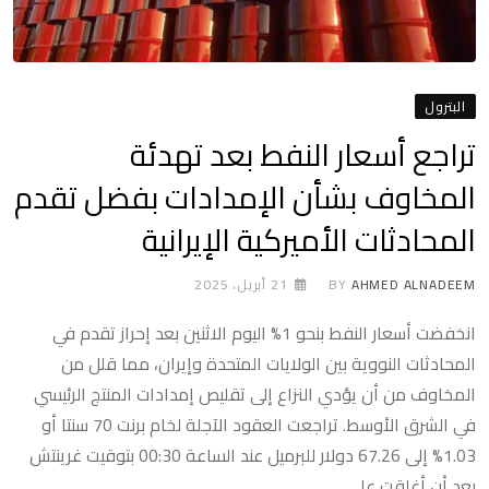
البترول
تراجع أسعار النفط بعد تهدئة
المخاوف بشأن الإمدادات بفضل تقدم
المحادثات الأميركية الإيرانية
AHMED ALNADEEM
BY
21 أبريل، 2025
انخفضت أسعار النفط بنحو 1% اليوم الاثنين بعد إحراز تقدم في
المحادثات النووية بين الولايات المتحدة وإيران، مما قلل من
المخاوف من أن يؤدي النزاع إلى تقليص إمدادات المنتج الرئيسي
في الشرق الأوسط. تراجعت العقود الآجلة لخام برنت 70 سنتا أو
1.03% إلى 67.26 دولار للبرميل عند الساعة 00:30 بتوقيت غرينتش
بعد أن أغلقت على