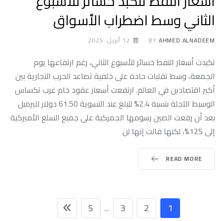
أسعار النفط تتكبد خسائر للأسبوع
الثاني وسط اضطراب الأسواق
AHMED ALNADEEM
BY
12 أبريل، 2025
تكبدت أسعار النفط خسائر للأسبوع الثاني، رغم ارتفاعها يوم
الجمعة، وسط تقلبات حادة على خلفية تصاعد الحرب التجارية بين
أكبر اقتصادين في العالم. ارتفعت أسعار عقود خام غرب تكساس
الوسيط الآجلة بنسبة 2.4% لتبلغ عند التسوية 61.50 دولار للبرميل
بعد أن رفعت الصين رسومها الجمركية على جميع السلع الأميركية
إلى 125%، لكنها قالت إنها لن
READ MORE
5
3
2
1
...