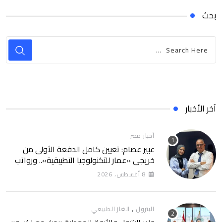
بحث
آخر الأخبار
أخبار مصر
عبير عصام: تعيين كامل الدفعة الأولى من
خريجي «عمار للتكنولوجيا التطبيقية».. ورواتب
تصل إلى 13 ألف جنيه
8 أغسطس، 2026
,
البترول
الغاز الطبيعي