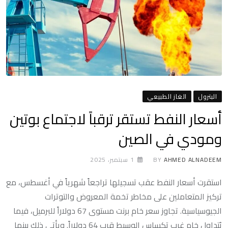
البترول
الغاز الطبيعي
أسعار النفط تستقر ترقباً لاجتماع بوتين
ومودي في الصين
AHMED ALNADEEM
BY
1 سبتمبر، 2025
استقرت أسعار النفط عقب تسجيلها تراجعاً شهرياً في أغسطس، مع
تركيز المتعاملين على مخاطر تخمة المعروض والتوترات
الجيوسياسية. تجاوز سعر خام برنت مستوى 67 دولاراً للبرميل، فيما
يُتداول خام غرب تكساس الوسيط قرب 64 دولاراً. ويأتي ذلك بينما