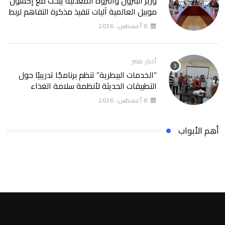
وزير البترول والثروة المعدنية يبحث مع إكسون
موبيل العالمية آليات تنفيذ مذكرة التفاهم لربط
اكتشافات الشركة في قبرص بالبنية التحتية
8 أغسطس، 2026
المصرية
أخبار مصر
“الخدمات البيطرية” تنظم برنامجًا تدريبيًا حول
التطبيقات الحديثة لأنظمة سلامة الغذاء
8 أغسطس، 2026
أهم الأبواب