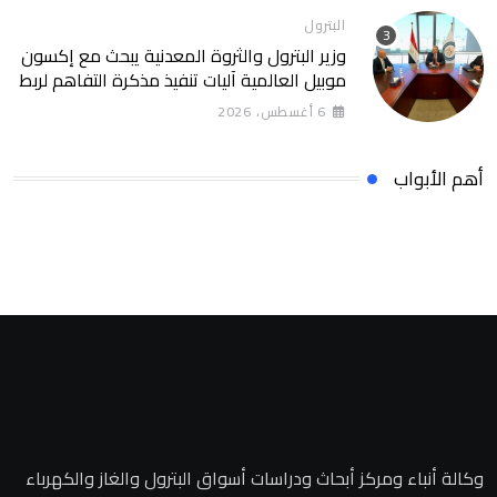
البترول
وزير البترول والثروة المعدنية يبحث مع إكسون
موبيل العالمية آليات تنفيذ مذكرة التفاهم لربط
اكتشافات الشركة في قبرص بالبنية التحتية
6 أغسطس، 2026
المصرية
أهم الأبواب
وكالة أنباء ومركز أبحاث ودراسات أسواق البترول والغاز والكهرباء