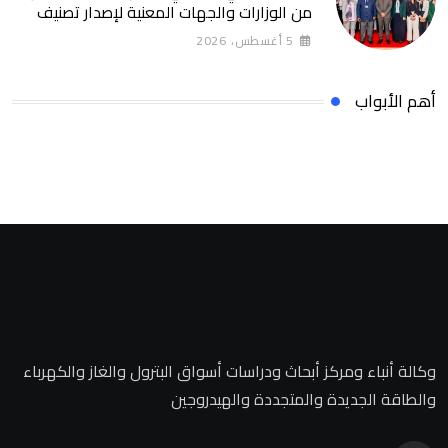
من الوزارات والجهات المعنية لإصدار تصنيف
التمويل المستدام التصنيف يساهم في تعزيز
5 أغسطس، 2026
ثقة المستثمرين وخلق بيئة أكثر جاذبية
للاستثمارات الخضراء والمستدامة
أهم الأبواب
وكالة أنباء ومركز أبحاث ودراسات أسواق البترول والغاز والكهرباء
والطاقة الجديدة والمتجددة والهيدروجين