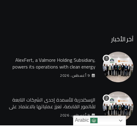
آخر الأخبار
AlexFert, a Valmore Holding Subsidiary,
powers its operations with clean energy
through a 30-year partnership with
9 أغسطس، 2026
SolarizEgypt
الإسكندرية للأسمدة إحدى الشركات التابعة
لڤالمور القابضة، تعزز عملياتها بالاعتماد على
الطاقة النظيفة من خلال شراكة تمتد 30 عامًا
9 أغسطس، 2026
مع SolarizEgypt
Arabic