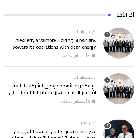
آخر الأخبار
بتروكيماويات
AlexFert, a Valmore Holding Subsidiary,
powers its operations with clean energy
through a 30-year partnership with
9 أغسطس، 2026
SolarizEgypt
بتروكيماويات
الإسكندرية للأسمدة إحدى الشركات التابعة
لڤالمور القابضة، تعزز عملياتها بالاعتماد على
الطاقة النظيفة من خلال شراكة تمتد 30 عامًا
9 أغسطس، 2026
مع SolarizEgypt
أخبار مصر
عبير عصام: تعيين كامل الدفعة الأولى من