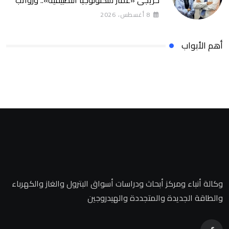
خريجي «عمار للتكنولوجيا التطبيقية».. ورواتب
تصل إلى 13 ألف جنيه
8 أغسطس، 2026
أهم الأبواب
وكالة أنباء ومركز أبحاث ودراسات أسواق البترول والغاز والكهرباء
والطاقة الجديدة والمتجددة والهيدروجين