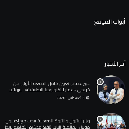
أبواب الموقع
آخر الأخبار
عبير عصام: تعيين كامل الدفعة الأولى من
خريجي «عمار للتكنولوجيا التطبيقية».. ورواتب
تصل إلى 13 ألف جنيه
8 أغسطس، 2026
وزير البترول والثروة المعدنية يبحث مع إكسون
موبيل العالمية آليات تنفيذ مذكرة التفاهم لربط