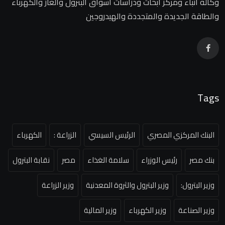
وكالة أنباء ومركز أبحاث ودراسات أسواق البترول والغاز والكهرباء
والطاقة الجديدة والمتجددة والهيدروجين
Tags
البنك المركزي المصري
الرئيس السيسي
الزراعة :
الكهرباء
بنك مصر
رئيس الوزراء
سلامة الغذاء
مصر
نقابة البترول
وزير البترول:
وزير البترول والثروة المعدنية
وزير الزراعة
وزير الصناعة
وزير الكهرباء
وزير المالية