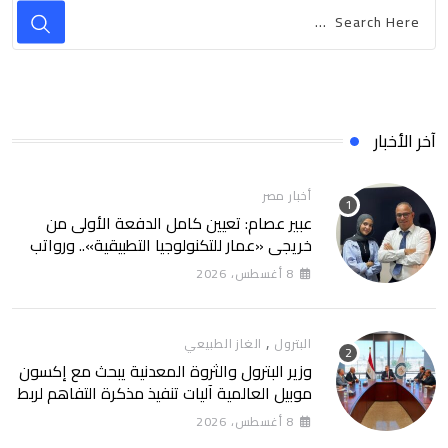
آخر الأخبار
أخبار مصر
عبير عصام: تعيين كامل الدفعة الأولى من
خريجي «عمار للتكنولوجيا التطبيقية».. ورواتب
تصل إلى 13 ألف جنيه
8 أغسطس، 2026
,
البترول
الغاز الطبيعي
وزير البترول والثروة المعدنية يبحث مع إكسون
موبيل العالمية آليات تنفيذ مذكرة التفاهم لربط
اكتشافات الشركة في قبرص بالبنية التحتية
8 أغسطس، 2026
المصرية