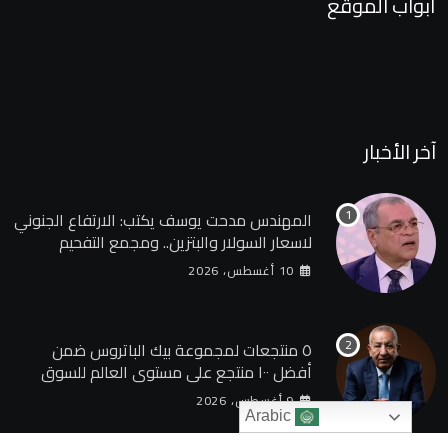
أبواب الموقع
آخر الأخبار
المهندس مدحت يوسف يكتب: الارتفاع الجنوني
لاسعار السولار والبتزين.. ومجمع التفحيم
للمازوت بشركة السويس
10 أغسطس، 2026
٥ منتجعات لمجموعة بيك الباتروس ضمن
أفضل ١٠٠ منتجع على مستوى العالم للسوق
الروسى
9 أغسطس، 2026
Arabic