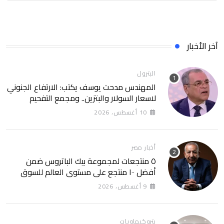
آخر الأخبار
البترول
المهندس مدحت يوسف يكتب: الارتفاع الجنوني
لاسعار السولار والبتزين.. ومجمع التفحيم
للمازوت بشركة السويس
10 أغسطس، 2026
أخبار مصر
٥ منتجعات لمجموعة بيك الباتروس ضمن
أفضل ١٠٠ منتجع على مستوى العالم للسوق
الروسى
9 أغسطس، 2026
بتروكيماويات