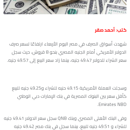
كتب: أحمد صقر
شهدت أسواق الصرف في مصر اليوم الأربعاء ارتفاعًا لسعر صرف
الدولار الأمريكي أمام الجنيه المصري بنحو 8 قروش، حيث سجل
سعر الشراء للدولار 49.47 جنيه، بينما زاد سعر البيع إلى 49.57 جنيه.
وسجلت العملة الأمريكية 49.15 حنيه للشراء و49.25 جنيه للبيع
كأقل سعر بين البنوك المصرية في بنك الإمارات دبي الوطني
Emirates NBD.
وفى البنك الأهلى المصري وبنك QNB سجل سعر الدولار 49.41 جنيه
للشراء و 49.51 جنيه للبيع، بينما سجل في بنك مصر 49.42 جنيه