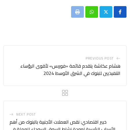
Print
Whatsapp
PREVIOUS POST
هشام عكاشة يتقدم قائمة «فوربس» لأقوى الرؤساء
التنفيذيين للبنوك في الشرق الأوسط 2024
NEXT POST
خبير اقتصادي: نقص العملات الأجنبية بالبنوك من أهم
الأسباب الرئيسية لعودة نشاط السوق السوداء للعملة في