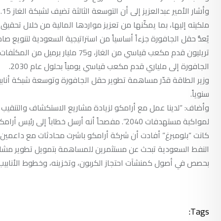
ملكيته إليها، بما يمكّنها من تعزيز مواردها المالية من خلال تحقيق 
تريليون قدم مكعب قياسي من الغاز، 
الجافورة إلى ملياري قدم مكعب قياسي يومياً بحلول عام 2030.
سنوياً.
لمواكبة مستهدفات 2040”. مفصحاً أنه أرسل خطاباً إلى رئيس أرامكو أمين الناصر أكد له فيه أن “التوسعة القادمة قادمة”.
النفط السعودية تبحث عن مستثمرين للمساهمة بتمويل تطوير مشاري
بحصص في أصول كمنشآت احتجاز الكربون، وتخزينه، وخطوط الأنابيب
Tags: