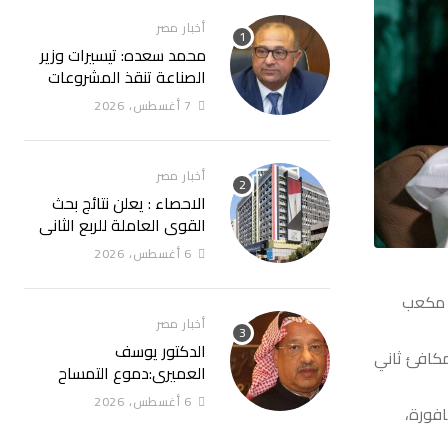
أخبار مصر
محمد سعده: تيسيرات وزير
الصناعة تنقذ المشروعات
المتعثرة وتعيد الثقة
7 أغسطس، 2026
للمستثمرين
أخبار مصر
الاحصاء : يعلن نتائج بحث
القوى العاملة للربع الثانى
(أبريل- يونيه) لعام 2026
6 أغسطس، 2026
 سترتفع بنسبة 63% بحلول 2030، لتبلغ 21.3 مليار قدم مكعب
أخبار مصر
الدكتور يوسف
من مكافئ ثاني
العميري:دموع التمساح
ومؤامرة التهجير.. غزة ليست
6 أغسطس، 2026
افورة،
للبيع