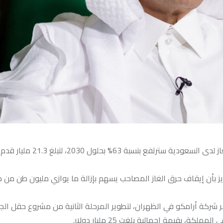
كشف وزير الطاقة الأمير عبدالعزيز بن سلمان ان القدرة الإنتاجية للغاز لدى السعودية
وّه الأمير عبدالعزيز بأن إيقاف حرق الغاز المصاحب يسهم بإزالة ما يوازي مليون طن 
قر شركة أرامكو في الظهران، لتطوير المرحلة الثانية من مشروع حقل الج
، بقيمة إجمالية بلغت 25 مليار دولار.