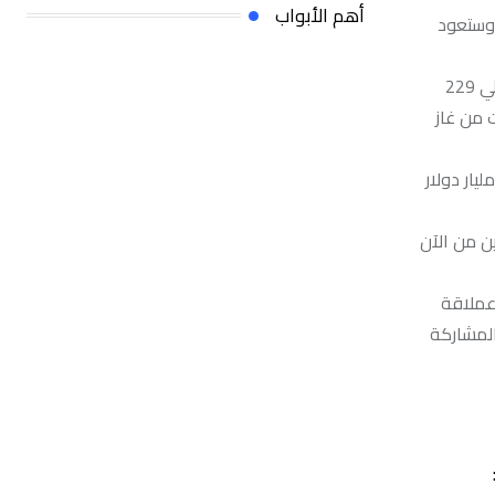
أهم الأبواب
الحكومة وستعود
يُعدُّ حقل الجافورة جزءاً أساسياً من استراتيجية السعودية لتنويع صادراتها من الطاقة بعيداً عن النفط. وتُقدّر كميات الموارد في الحقل بحوالي 229
يعات من غاز
قة قدّر مساهمة تطوير حقل الجافورة وتوسعة شبكة أنابيب الغاز بالناتج المحلي الإجمالي للبلاد، عند اكتمال المشروعين، بنحو 20 مليار دولار
تصاد بحلول 2030.. لا بل أن نكون جاهزين من الآن
تكلفته 110 مليارات دولار، وبأن عملاقة
المشاركة