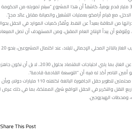
وأشار الأمير عبدالعزيز إلى أن التوسعة الثالثة تضيف لشبكة الغاز 3.15 مليار قدم يومياً، كاشفاً أن هذا المشروع “سيتم تمويله من 
الدخل، مع قيام أرامكو بعمليات التشغيل والصيانة مقابل عائد مجزٍ”.
و75 مليار برميل من المكثفات. ويُتوقع أن يبدأ الإنتاج العام المقبل، ومن المستهدف أن تصل المب
وزير الطا
وأضاف: “لدينا عمل مع أرامكو لزيادة مشاريع الاستكشاف والتنقيب عن الغاز، بما يلبي احتياجات الاق
كانت “بلومبرغ” أفادت أن شركة أرامكو باشرت محادثات مع داعمين محتملين لتطوير حقل الجافورة البالغة 
ع النقل والتكرير في الحقل الواقع شرق المملكة، بما في ذلك عرض 
، ومحطات الهيدروجين.
Share This Post: