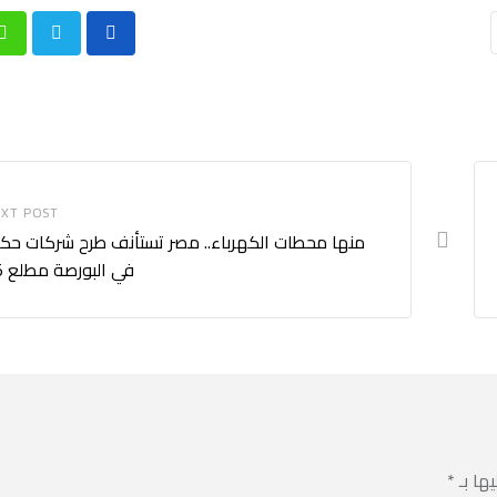
p
XT POST
منها محطات الكهرباء.. مصر تستأنف طرح شركات حك
في البورصة مطلع 2025
يها بـ
*