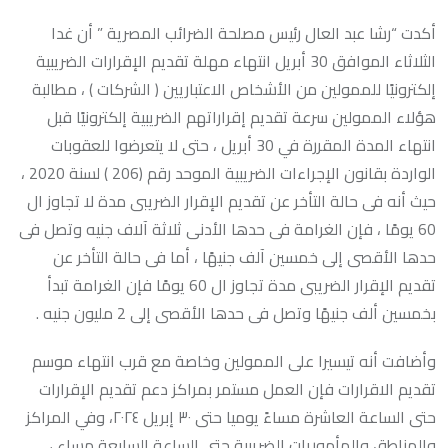
أكدت “رشا عبد العال رئيس مصلحة الضرائب المصرية ” أن غدا
الثلاثاء الموافق 30 أبريل انتهاء مهلة تقديم الإقرارات الضريبية
إلكترونيًا للممولين من الأشخاص الاعتباريين ( الشركات ) ، مطالبة
هؤلاء الممولين سرعة تقديم إقراراتهم الضريبية إلكترونيًا قبل
انتهاء المدة المقررة في 30 أبريل ، حتى لا يتعرضوا للعقوبات
الواردة بقانون الإجراءات الضريبية الموحد رقم (206 ) لسنة 2020 ،
حيث أنه فى حالة التأخر عن تقديم الإقرار الضريبى مدة لا تجاوز ال
60 يومًا ، فإن الغرامة فى حدها الأدنى ثلاثة آلاف جنيه وتصل فى
حدها الأقصى إلى خمسين آلف جنيهًا ، أما فى حالة التأخر عن
تقديم الإقرار الضريبى مدة تجاوز ال 60 يومًا فإن الغرامة تبدأ
بخمسين ألف جنيهًا وتصل فى حدها الأقصى إلى 2 مليون جنيه .
وأضافت أنه تيسيرا على الممولين وخاصة مع قرب انتهاء موسم
تقديم الاقرارات فإن العمل مستمر بمراكز دعم تقديم الإقرارات
حتى الساعة العاشرة مساءً يوميا حتى ٣٠ إبريل ٢٠٢٤، وفي المراكز
والمناطق والمأموريات الضريبية حتى الساعة السابعة مساء ،