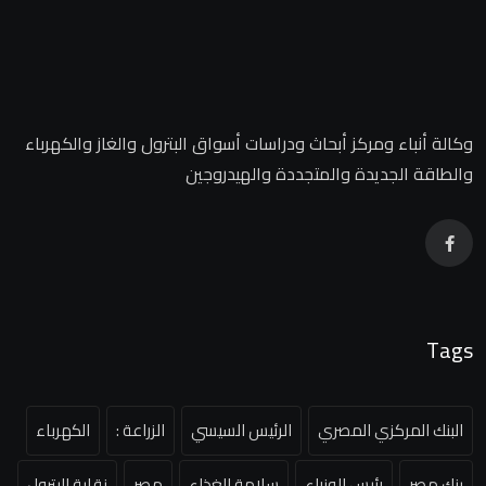
وكالة أنباء ومركز أبحاث ودراسات أسواق البترول والغاز والكهرباء
والطاقة الجديدة والمتجددة والهيدروجين
Tags
البنك المركزي المصري
الرئيس السيسي
الزراعة :
الكهرباء
بنك مصر
رئيس الوزراء
سلامة الغذاء
مصر
نقابة البترول