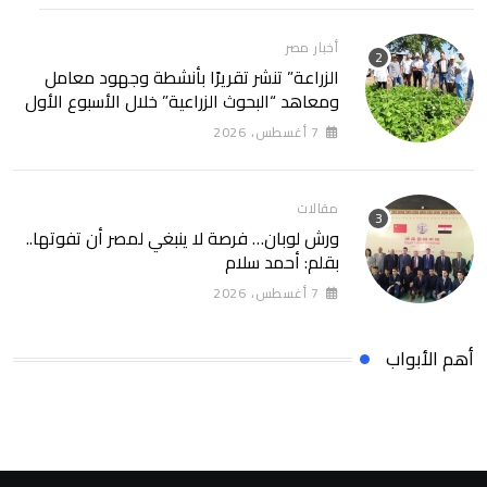
أخبار مصر
الزراعة” تنشر تقريرًا بأنشطة وجهود معامل
ومعاهد “البحوث الزراعية” خلال الأسبوع الأول
من أغسطس 2026
7 أغسطس، 2026
مقالات
ورش لوبان… فرصة لا ينبغي لمصر أن تفوتها..
بقلم: أحمد سلام
7 أغسطس، 2026
أهم الأبواب