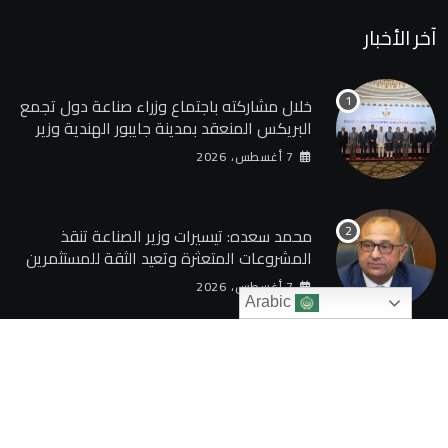
آخر الأخبار
خلال مشاركته باجتماع وزراء صناعة دول تجمع
البريكس المنعقد بمدينة جايبور الهندية وزير
الصناعة يبحث مع نظيره الهندي إطلاق منصة
7 أغسطس، 2026
للتكامل الصناعي وزيادة الاستثمارات الهندية
في السوق المصرية
محمد سعده: تيسيرات وزير الصناعة تنقذ
المشروعات المتعثرة وتعيد الثقة للمستثمرين
7 أغسطس، 2026
Arabic
© 2024 TAQAGATE. All Rights Reserved by
بوابة الطاقة