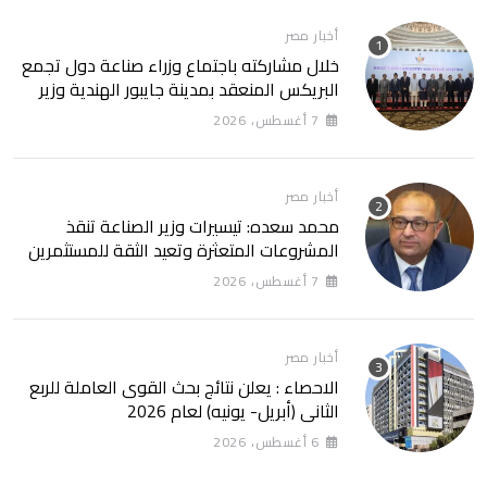
أخبار مصر
خلال مشاركته باجتماع وزراء صناعة دول تجمع
البريكس المنعقد بمدينة جايبور الهندية وزير
الصناعة يبحث مع نظيره الهندي إطلاق منصة
7 أغسطس، 2026
للتكامل الصناعي وزيادة الاستثمارات الهندية
في السوق المصرية
أخبار مصر
محمد سعده: تيسيرات وزير الصناعة تنقذ
المشروعات المتعثرة وتعيد الثقة للمستثمرين
7 أغسطس، 2026
أخبار مصر
الاحصاء : يعلن نتائج بحث القوى العاملة للربع
الثانى (أبريل- يونيه) لعام 2026
6 أغسطس، 2026