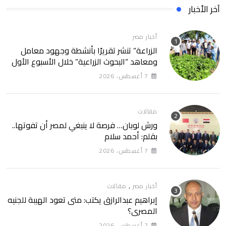
آخر الأخبار
أخبار مصر
الزراعة” تنشر تقريرًا بأنشطة وجهود معامل
ومعاهد “البحوث الزراعية” خلال الأسبوع الأول
من أغسطس 2026
7 أغسطس، 2026
مقالات
ورش لوبان… فرصة لا ينبغي لمصر أن تفوتها..
بقلم: أحمد سلام
7 أغسطس، 2026
,
أخبار مصر
مقالات
إبراهيم عبدالرازق يكتب: متى تعود الهيبة للجنيه
المصري؟
7 أغسطس، 2026