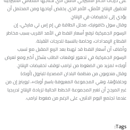
على درجات الخام الأميركي الأثقل التي تحتاجها المصافي الأميركية
لتحقيق الإنتاج الأمثل، الأمر الذي يخفض أرباحها ومن المحتمل أن
يؤدي إلى تخفيضات في الإنتاج.
وقال سول كافونيك، محلل الطاقة في إم إس تي ماركي، إن
الرسوم الجمركية ترفع أسعار النفط في الأمد القريب بسبب مخاطر
انقطاع الإمدادات، وخاصة بالنسبة للدرجات الثقيلة.
وأضاف أن أسعار النفط قد تهبط بعد الربع المقبل مع تسبب
الرسوم الجمركية في تدهور توقعات الطلب بشكل أكبر ومع تعرض
أوبك+ لمزيد من الضغوط من ترامب لوقف تخفيضات الإنتاج.
وقال مندوبون من منظمة البلدان المصدرة للبترول (أوبك)
وحلفاؤها، وهي المجموعة المعروفة باسم أوبك+، لرويترز إن من
غير المرجح أن تغير المجموعة الخطط الحالية لزيادة الإنتاج تدريجيا
عندما تجتمع اليوم الاثنين، على الرغم من ضغوط ترامب.
Tags: