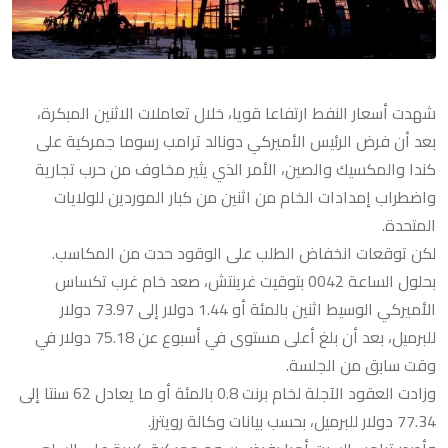
شهدت أسعار النفط ارتفاعا قويا، خلال تعاملات الاثنين المبكرة،
بعد أن فرض الرئيس الأميركي دونالد ترامب رسوما جمركية على
كندا والمكسيك والصين، الأمر الذي يثير مخاوف من حرب تجارية
واضطراب إمدادات الخام من اثنين من كبار الموردين للولايات
المتحدة.
لكن توقعات انخفاض الطلب على الوقود حدت من المكاسب.
بحلول الساعة 0042 بتوقيت غرينتش، صعد خام غرب تكساس
الأميركي الوسيط اثنين بالمئة أو 1.44 دولار إلى 73.97 دولار
للبرميل، بعد أن بلغ أعلى مستوى في أسبوع عن 75.18 دولار في
وقت سابق من الجلسة.
وزادت العقود الآجلة لخام برنت 0.8 بالمئة أو ما يعادل 62 سنتا إلى
77.34 دولار للبرميل، بحسب بيانات وكالة رويترز.