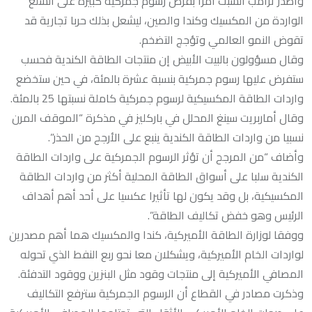
وأصدر ترامب السبت أمرا بفرض رسوم جمركية كبيرة على السلع
الواردة من المكسيك وكندا والصين، ليشعل بذلك حربا تجارية قد
تقوض النمو العالمي وتؤجج التضخم.
وقال مسؤولون بالبيت الأبيض إن منتجات الطاقة الكندية فحسب
ستفرض عليها رسوم جمركية بنسبة عشرة بالمئة، في حين ستخضع
واردات الطاقة المكسيكية لرسوم جمركية كاملة نسبتها 25 بالمئة.
وقال أماربريت سينغ المحلل في باركليز في مذكرة “الموقف المرن
نسبيا من واردات الطاقة الكندية ينبع على الأرجح من الحذر”.
وأضاف “من المرجح أن تؤثر الرسوم الجمركية على واردات الطاقة
الكندية سلبا على أسواق الطاقة المحلية أكثر من واردات الطاقة
المكسيكية، بل وقد يكون لها تأثيرا عكسيا على أحد أهم أهداف
الرئيس وهو خفض تكاليف الطاقة”.
ووفقا لوزارة الطاقة الأميركية، كندا والمكسيك هما أهم مصدرين
لواردات الخام الأميركية، ويشكلان معا نحو ربع النفط الذي تحوله
المصافي الأميركية إلى منتجات وقود مثل البنزين ووقود التدفئة.
وذكرت مصادر في القطاع أن الرسوم الجمركية سترفع التكاليف