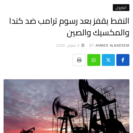
البترول
النفط يقفز بعد رسوم ترامب ضد كندا
والمكسيك والصين
AHMED ALNADEEM
BY
3 فبراير، 2025
Print
Whatsapp