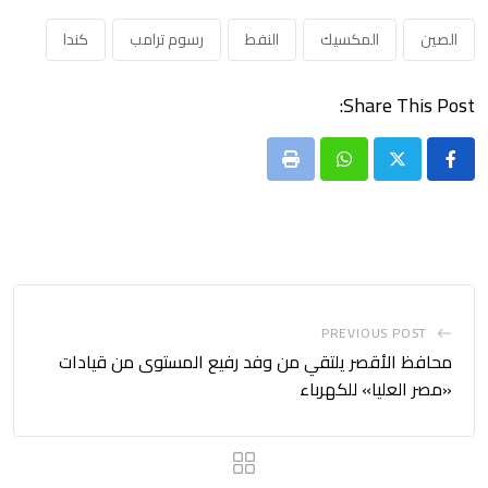
الصين
المكسيك
النفط
رسوم ترامب
كندا
Share This Post:
Print
Whatsapp
PREVIOUS POST
محافظ الأقصر يلتقي من وفد رفيع المستوى من قيادات
«مصر العليا» للكهرباء