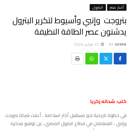
أخبار مصر
البترول
بتروجت وإنبي وأسيوط لتكرير البترول
يدشنون عصر الطاقة النظيفة
ADMIN
BY
22 فبراير، 2024
Print
Whatsapp
كتب: شحاته زكريا
في خطوة تاريخية نحو مستقبل أكثر استدامة ، أعلنت شركتا بتروجت
وإنبي ، العملاقان في قطاع البترول المصري، عن توقيع مذكرة