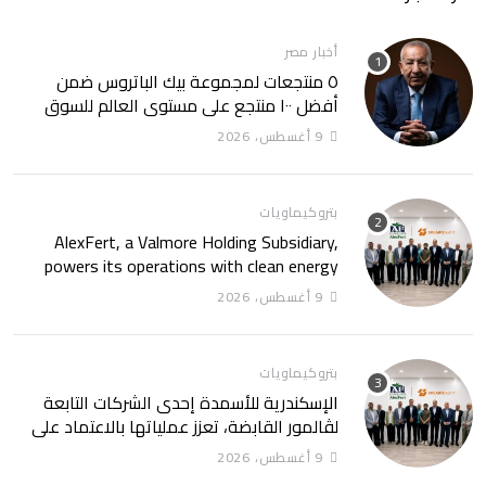
أخبار مصر
٥ منتجعات لمجموعة بيك الباتروس ضمن
أفضل ١٠٠ منتجع على مستوى العالم للسوق
الروسى
9 أغسطس، 2026
بتروكيماويات
AlexFert, a Valmore Holding Subsidiary,
powers its operations with clean energy
through a 30-year partnership with
9 أغسطس، 2026
SolarizEgypt
بتروكيماويات
الإسكندرية للأسمدة إحدى الشركات التابعة
لڤالمور القابضة، تعزز عملياتها بالاعتماد على
الطاقة النظيفة من خلال شراكة تمتد 30 عامًا
9 أغسطس، 2026
مع SolarizEgypt