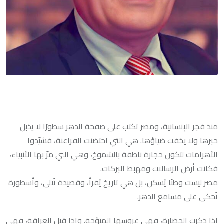
منذ فجر الإنسانية، ومصر تكتب على صفحة الدهر سطورًا لا يذبل
حبرها ولا يخفت ضياؤها. هي التي احتضنت الفراعنة، فشيّدوا
الأهرامات لتكون حجارة ناطقة بالشموخ، وهي التي مرّ بها الأنبياء،
فكانت أرض الرسالات ومهبط البركات.
مصر ليست وطنًا يُسكن، بل هي تاريخ يُقرأ، وقصيدة تُتلى، وأسطورة
تُحكى على مسامع الدهر.
إذا ذكرت الحضارة، فهي عروسها المتوّجة. وإذا قيل العراقة، فهي