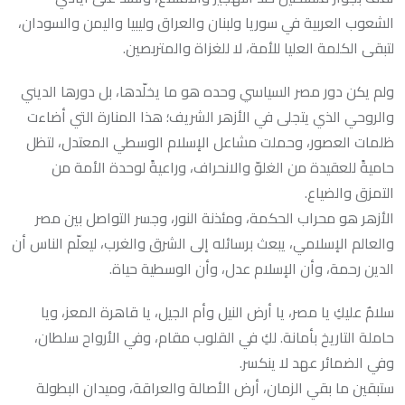
الشعوب العربية في سوريا ولبنان والعراق وليبيا واليمن والسودان،
لتبقى الكلمة العليا للأمة، لا للغزاة والمتربصين.
ولم يكن دور مصر السياسي وحده هو ما يخلّدها، بل دورها الديني
والروحي الذي يتجلى في الأزهر الشريف؛ هذا المنارة التي أضاءت
ظلمات العصور، وحملت مشاعل الإسلام الوسطي المعتدل، لتظل
حاميةً للعقيدة من الغلوّ والانحراف، وراعيةً لوحدة الأمة من
التمزق والضياع.
الأزهر هو محراب الحكمة، ومئذنة النور، وجسر التواصل بين مصر
والعالم الإسلامي، يبعث برسائله إلى الشرق والغرب، ليعلّم الناس أن
الدين رحمة، وأن الإسلام عدل، وأن الوسطية حياة.
سلامٌ عليكِ يا مصر، يا أرض النيل وأم الجيل، يا قاهرة المعز، ويا
حاملة التاريخ بأمانة. لكِ في القلوب مقام، وفي الأرواح سلطان،
وفي الضمائر عهد لا ينكسر.
ستبقين ما بقي الزمان، أرض الأصالة والعراقة، وميدان البطولة