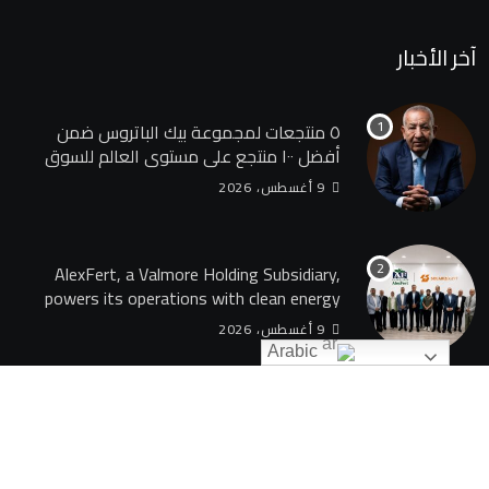
آخر الأخبار
٥ منتجعات لمجموعة بيك الباتروس ضمن
أفضل ١٠٠ منتجع على مستوى العالم للسوق
الروسى
9 أغسطس، 2026
AlexFert, a Valmore Holding Subsidiary,
powers its operations with clean energy
through a 30-year partnership with
9 أغسطس، 2026
SolarizEgypt
Arabic
© 2024 TAQAGATE. All Rights Reserved by
بوابة الطاقة