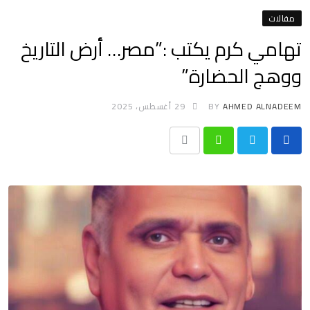
مقالات
تهامي كرم يكتب :”مصر… أرض التاريخ
ووهج الحضارة”
AHMED ALNADEEM
BY
29 أغسطس، 2025
Print
Whatsapp