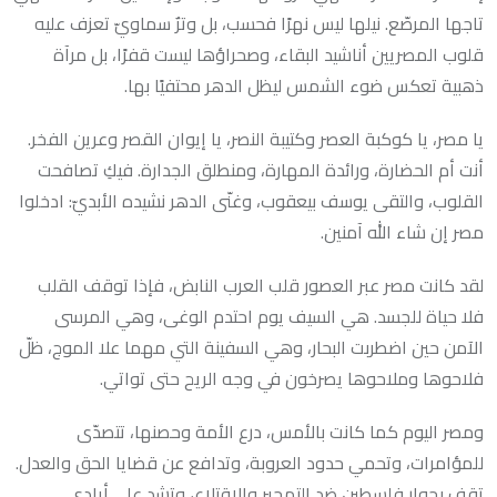
تاجها المرصّع. نيلها ليس نهرًا فحسب، بل وترٌ سماويّ تعزف عليه
قلوب المصريين أناشيد البقاء، وصحراؤها ليست قفرًا، بل مرآة
ذهبية تعكس ضوء الشمس ليظل الدهر محتفيًا بها.
يا مصر، يا كوكبة العصر وكتيبة النصر، يا إيوان القصر وعرين الفخر.
أنت أم الحضارة، ورائدة المهارة، ومنطلق الجدارة. فيكِ تصافحت
القلوب، والتقى يوسف بيعقوب، وغنّى الدهر نشيده الأبديّ: ادخلوا
مصر إن شاء الله آمنين.
لقد كانت مصر عبر العصور قلب العرب النابض، فإذا توقف القلب
فلا حياة للجسد. هي السيف يوم احتدم الوغى، وهي المرسى
الآمن حين اضطربت البحار، وهي السفينة التي مهما علا الموج، ظلّ
فلاحوها وملاحوها يصرخون في وجه الريح حتى تواتي.
ومصر اليوم كما كانت بالأمس، درع الأمة وحصنها، تتصدّى
للمؤامرات، وتحمي حدود العروبة، وتدافع عن قضايا الحق والعدل.
تقف بجوار فلسطين ضد التهجير والاقتلاع، وتشد على أيادي