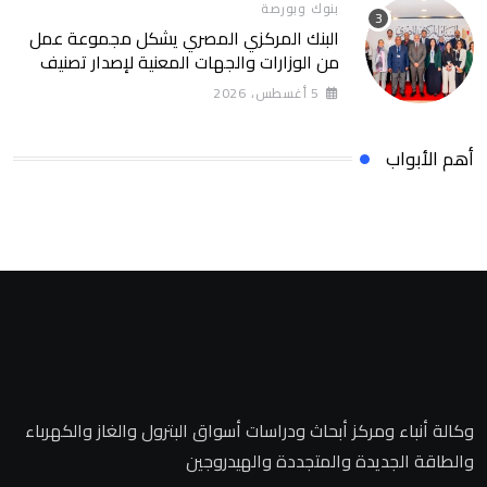
بنوك وبورصة
البنك المركزي المصري يشكل مجموعة عمل
من الوزارات والجهات المعنية لإصدار تصنيف
التمويل المستدام التصنيف يساهم في تعزيز
5 أغسطس، 2026
ثقة المستثمرين وخلق بيئة أكثر جاذبية
للاستثمارات الخضراء والمستدامة
أهم الأبواب
وكالة أنباء ومركز أبحاث ودراسات أسواق البترول والغاز والكهرباء
والطاقة الجديدة والمتجددة والهيدروجين