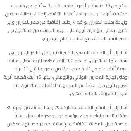
سائح من 30 جنسية برياً نحو المتحف خلال 3-4 أيام، من جنسيات
مختلفة، أبرزها روسيا، بولندا، ألمانيا، التشيك، إنجلترا، إيطاليا، والصين.
وزيادة رحلات الطيران بواقع 4 رحلات إضافية عبر مصر للطيران وإير
كايرو، يعطي مؤشرات أولية على الرغبة الجارفة من السائحين في
مصر لتفقد المتحف مع افتتاحه أمام الجمهور.
أشار إلى أن المتحف المصري الكبير يتضمن كل عناصر الإبهار التي
يبحث عنها السائحون، إذ يضم 100 ألف قطعة أثرية تغطي قرابة
سبعة آلاف عام من تاريخ مصر، بدءًا من عصور ما قبل الأسرات
وحتى نهاية العصرين اليوناني والروماني، بينها 15 ألف قطعة أثرية
تعرض لأول مرة، فضلاً عن المجموعة الكاملة للملك توت غنخ
أمون المعروف بالملك الذهبي.
أشار إلى أن افتتاح المتحف بمشاركة 79 وفدًا رسميًا، من بينهم 39
وفدًا برئاسة ملوك وأمراء ورؤساء دول وحكومات، مثل رسالة
واضحة حول المكانة الثقافية والإنسانية لمصر وحضارتها، وعكس