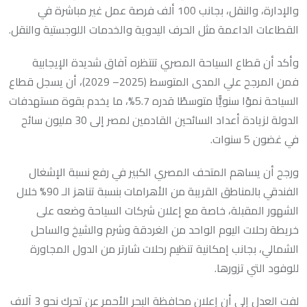
والإدارة، والنقل، بجانب 100 ألف فرصة عمل غير مباشرة في
القطاعات الداعمة مثل الحرف اليدوية والخدمات اللوجستية والنقل.
وأكد أن قطاع السياحة المصري تنتظره آفاق شديدة الإيجابية
فمن المرجح علي المدى المتوسط (2025– 2029)، أن يسجل قطاع
السياحة نموًا سنويًّا متوسطًا قدره 5.7%، ما يخدم بقوة مستهدفات
الدولة لزيادة أعداد السائحين القادمين لمصر إلى 30 مليون سائح
في غضون 5 سنوات.
ورجح أن يساهم المتحف المصري الكبير في رفع نسبة الإشغال
الفندقي بالمناطق القريبة من الأهرامات بنسبة تناهز الـ 90% خلال
الشهور المقبلة، خاصة مع إعلان شركات السياحة وضعه على
خريطة رحلات اليوم الواحد من الغردقة وشرم والشيخ والساحل
الشمالي، بجانب إمكانية تنظيم رحلات شارتر من الدول المجاورة
للوفود التي تزورها.
لفت العدل إلى أن إعلان محافظة البحر الأحمر عن تحرك نحو 3 آلاف