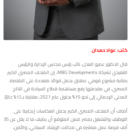
كتب: عواد حمدان
قال الدكتور عمرو العدل، نائب رئيس مجلس الإدارة والرئيس
التنفيذي لشركة MBG Developments، إن المتحف المصري الكبير
بمثابة مشروع قومي عملاق يحمل فوائد متعددة على الاقتصاد
المصري، في مقدمتها رفع مساهمة قطاع السياحة في الناتج
المحلي الإجمالي إلى نحو 15% بحلول عام 2027، مقارنة بـ12% حاليًا.
أضاف أن المتحف المصري الكبير يحمل انعكاسات إيجابية على
التوظيف والتشغيل بمصر، فمن المتوقع أن يضيف ما لا يقل عن 35
ألف فرصة عمل مباشرة في مجالات الإرشاد السياحي، والأمن،