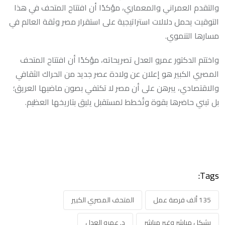
والتقدم العمراني والمعماري، مؤكدًا أن افتتاح المتحف في هذا
التوقيت يحمل دلالات استراتيجية على استقرار مصر وثقة العالم في
مسارها التنموي.
واختتم الدكتور عمرو العدل تصريحاته، مؤكدًا أن افتتاح المتحف
المصري الكبير هو إعلان عن ولادة عصر جديد من الحراك الثقافي
والاقتصادي، يبرهن على أن مصر لا تكتفي بصون ماضيها العريق؛
بل تبني حاضرها بقوة وتُخطط لمستقبل يليق بتاريخها العظيم.
Tags:
135 ألف فرصة عمل
المتحف المصري الكبير
بشكل مباشر وغير مباشر
د. عمرو العدل