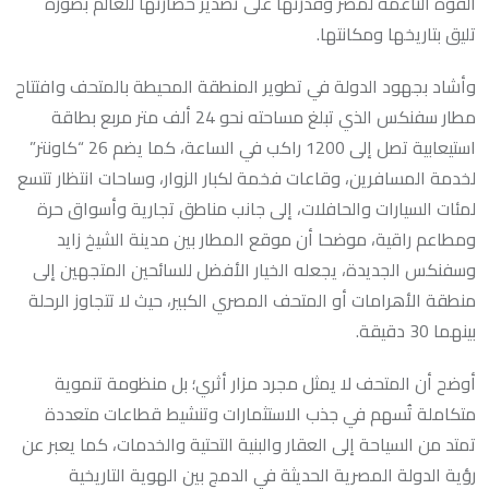
القوة الناعمة لمصر وقدرتها على تصدير حضارتها للعالم بصورة
تليق بتاريخها ومكانتها.
وأشاد بجهود الدولة في تطوير المنطقة المحيطة بالمتحف وافتتاح
مطار سفنكس الذي تبلغ مساحته نحو 24 ألف متر مربع بطاقة
استيعابية تصل إلى 1200 راكب في الساعة، كما يضم 26 “كاونتر”
لخدمة المسافرين، وقاعات فخمة لكبار الزوار، وساحات انتظار تتسع
لمئات السيارات والحافلات، إلى جانب مناطق تجارية وأسواق حرة
ومطاعم راقية، موضحا أن موقع المطار بين مدينة الشيخ زايد
وسفنكس الجديدة، يجعله الخيار الأفضل للسائحين المتجهين إلى
منطقة الأهرامات أو المتحف المصري الكبير، حيث لا تتجاوز الرحلة
بينهما 30 دقيقة.
أوضح أن المتحف لا يمثل مجرد مزار أثري؛ بل منظومة تنموية
متكاملة تُسهم في جذب الاستثمارات وتنشيط قطاعات متعددة
تمتد من السياحة إلى العقار والبنية التحتية والخدمات، كما يعبر عن
رؤية الدولة المصرية الحديثة في الدمج بين الهوية التاريخية