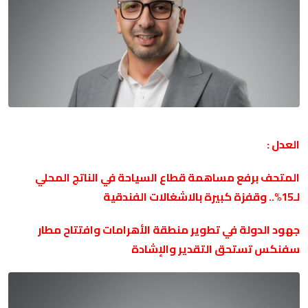
العدل :
المتحف برفع مساهمة قطاع السياحة في الناتج المحلي
لـ15%.. وقفزة كبيرة بالاشغالات الفندقية
جهود الدولة في تطوير منطقة الأهرامات وافتتاح مطار
سفنكس تستحق التقدير والإشادة