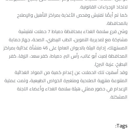
لاتخاذ الإجراءات القانونية.
كما تم أيضًا تفتيش وفحص الأغذية بمراكز التأهيل والإصلاح
بالمحافظة.
وشن فرع سلامة الغذاء بمحافظة دمياط 7 حملات تفتيشية
مشتركة مع (مديرية التموين، الطب البيطري، الصحة، جهاز حماية
المستهلك، إدارة البيئة بالديوان العام) على 46 منشأة غذائية بمراكز
المحافظة (ميت أبو غالب، رأس البر، دمياط، كفر سعد، الزرقا، كفر
البطيخ، عزبة البرج).
وقد أسفرت تلك الحملات عن إعدام كمية من المواد الغذائية
المتنوعة منتهية الصلاحية ومتغيرة الخواص الطبيعية، وتمت عملية
الإعدام في حضور ممثلي هيئة سلامة الغذاء وأعضاء اللجنة
المشكلة.
Tags: