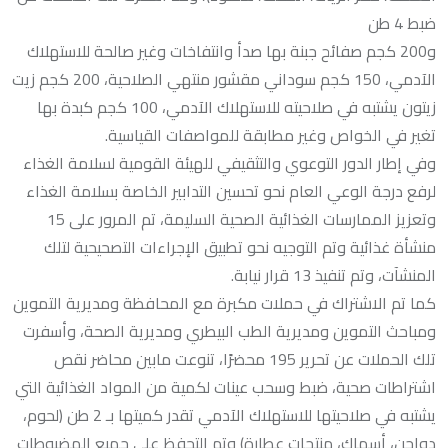
ضبط 4 طن
و200 كجم صفائح جبنة بها صدأ وانتفاخات وغير صالحة للاستهلاك
الآدمي، 150 كجم سوداني مقشور منتهي الصلاحية، 200 كجم زيت
زيتون يشتبه في صلاحيته للاستهلاك الآدمي، 100 كجم كبدة بها
تغير في الخواص وغير مطابقة للمواصفات القياسية.
وفي إطار الدور التوعوي والتثقيفي للهيئة القومية لسلامة الغذاء
لرفع درجة الوعي العام نحو تحسين التدابير الخاصة بسلامة الغذاء
وتعزيز الممارسات الغذائية الصحية السليمة، تم المرور على 15
منشأة غذائية وتم التوجيه نحو تطبيق الإجراءات التصحيحية لتلك
المنشآت، وتم تنفيذ 13 قرار نيابة.
كما تم الاشتراك في حملات مكبرة مع المحافظة ومديرية التموين
ومباحث التموين ومديرية الطب البيطري ومديرية الصحة، وأسفرت
تلك الحملات عن تحرير 195 محضرًا، تنوعت مابين محاضر نقص
اشتراطات صحية، ضبط وسحب عينات لكمية من المواد الغذائية التي
يشتبه في صلاحيتها للاستهلاك الآدمي تقدر كميتها بـ 2 طن (لحوم،
دواجن، أسماك، منتجات عطارة) وتم التحفظ على جميع المضبوطات