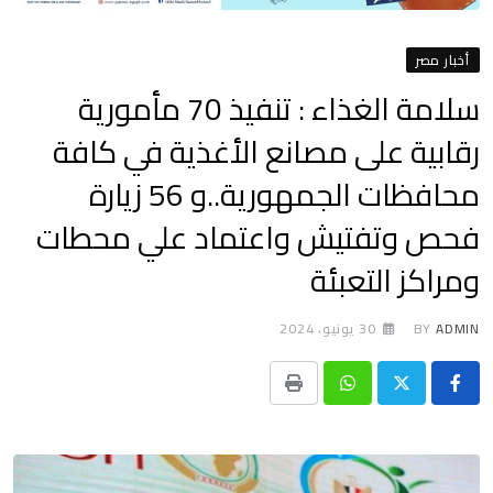
أخبار مصر
سلامة الغذاء : تنفيذ 70 مأمورية
رقابية على مصانع الأغذية في كافة
محافظات الجمهورية..و 56 زيارة
فحص وتفتيش واعتماد علي محطات
ومراكز التعبئة
ADMIN
BY
30 يونيو، 2024
Print
Whatsapp