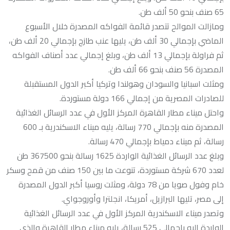
65 صنف بنحو 50 ألف طن.
ومازالت الموالح تتصدر قائمة الفواكه المصدرة خلال الأسبوع
الماضي بإجمالي 30 ألف طن، يليها عنب طازج بإجمالي 20 ألف طن،
ثم فراولة بإجمالي 13 ألف طن، وبلغ إجمالي عدد أصناف الفواكه
المصدرة 56 صنف بنحو 66 ألف طن.
ومثلت اسبانيا والسودان وهولندا وتركيا أكبر الدول المستقبلة
للصادرات المصرية من إجمالي 166 دولة مستوردة.
واحتل ميناء مطار القاهرة المركز الأول في عدد الرسائل الغذائية
المصدرة منه بإجمالي 770 رسالة، يليه ميناء الاسكندرية بـ 600
رسالة، ثم ميناء دمياط بإجمالي 470 رسالة.
وبلغ عدد الرسائل الغذائية الواردة 1625 رسالة بنحو 367500 طن
لعدد 670 شركة مستوردة، تنوعت ما بين 150 صنف من قمح وسكر
خام وفول صويا من 78 دولة، ومثلت روسيا أكبر الدول المصدرة
إلى مصر، تليها البرازيل، أمريكا، انجلترا وأوروجواي.
وتصدر ميناء الاسكندرية المركز الأول في عدد الرسائل الغذائية
الواردة إليه بإجمالي 525 رسالة، يليه ميناء مطار القاهرة والذي