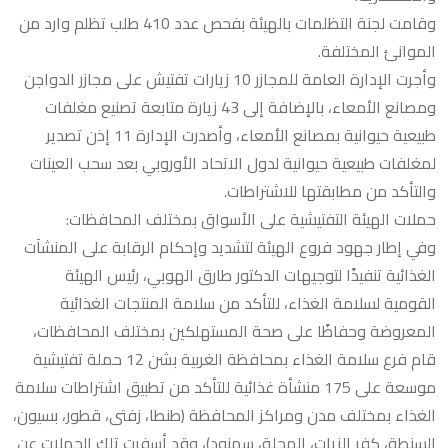
وقامت لجنة التظلمات بالهيئة بفحص عدد 410 طلب تظلم وارد من
الموانئ المختلفة.
وأجرت الإدارة العامة للمجازر 10 زيارات تفتيش على مجازر الدواجن
ومصانع الأمعاء، بالإضافة إلى 43 زيارة متابعة تصنيع مغلفات
طبيعية حيوانية بمصانع الأمعاء، وأصدرت الإدارة 11 إذن تصدير
لمغلفات طبيعية حيوانية لدول الاتحاد الأوروبي بعد سحب العينات
والتأكد من مطابقتها للاشتراطات.
حملات الهيئة التفتيشية على الأسواق بمختلف المحافظات:
وفي إطار جهود فروع الهيئة لتشديد وإحكام الرقابة على المنشآت
الغذائية تنفيذًا لتوجيهات الدكتور طارق الهوبي، رئيس الهيئة
القومية لسلامة الغذاء، للتأكد من سلامة المنتجات الغذائية
المعروضة وحفاظًا على صحة المستهلكين بمختلف المحافظات،
قام فرع سلامة الغذاء بمحافظة الغربية بشن 12 حملة تفتيشية
موسعة على 175 منشأة غذائية للتأكد من تطبيق اشتراطات سلامة
الغذاء بمختلف مدن ومراكز المحافظة (طنطا، زفتى، قطور، بسيون،
السنطة، كفر الزيات، المحلة، سمنود)، وقد أسفرت تلك الحملات عن