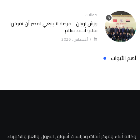
مقالات
ورش لوبان… فرصة لا ينبغي لمصر أن تفوتها..
بقلم: أحمد سلام
7 أغسطس، 2026
أهم الأبواب
وكالة أنباء ومركز أبحاث ودراسات أسواق البترول والغاز والكهرباء