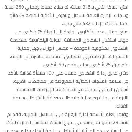
احتل المركز الثاني بـ 315 رسالة، ثم ميناء دمياط بإجمالي 260 رسالة.
وسجلت الإدارة العامة لتسجيل وترخيص الأغذية الخاصة 49 منتج
،كما فحصت الإدارة 432 منتج جديد.
وبلغ إجمالي عدد الشكاوى الواردة إلى الهيئة 75 شكوى من
جهات استقبال الشكاوى المختلفة (البوابة الإلكترونية لمنظومة
الشكاوى الحكومية الموحدة – مجلس الوزراء)، جهاز حماية
المستهلك، بالإضافة إلى الشكاوى المقدمة مباشرة إلى الهيئة،
وتم غلق 25 شكوى وجاري فحص 50 شكوى.
وشن فريق إدارة الشكاوى حملات على 197 منشأة غذائية للتأكد
من سلامة المنتجات الغذائية المعروضة في محافظات الغربية،
أسوان والوادي الجديد، مع اتخاذ كافة الإجراءات التصحيحية
اللازمة في حالة وجود أية ملاحظات متعلقة باشتراطات سلامة
الغذاء.
وفيما يتعلق بأنشطة إدارة الرقابة على السلاسل التجارية، فقد تم
تنفيذ 23 مأمورية رقابية على فروع منشآت السلاسل التجارية للتأكد
من استيفاء هذه المنشآت لاشتراطات سلامة الغذاء وذلك بعدد من