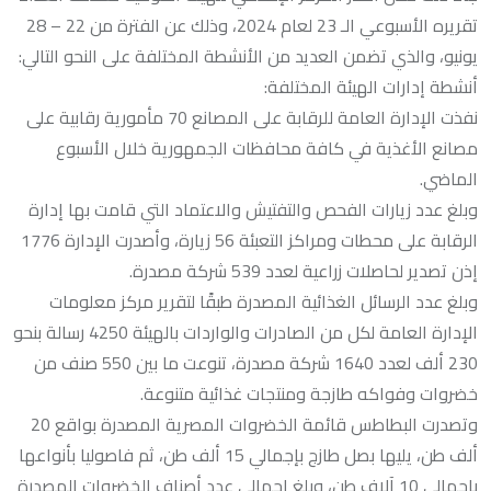
تقريره الأسبوعي الـ 23 لعام 2024، وذلك عن الفترة من 22 – 28
يونيو، والذي تضمن العديد من الأنشطة المختلفة على النحو التالي:
أنشطة إدارات الهيئة المختلفة:
نفذت الإدارة العامة للرقابة على المصانع 70 مأمورية رقابية على
مصانع الأغذية في كافة محافظات الجمهورية خلال الأسبوع
الماضي.
وبلغ عدد زيارات الفحص والتفتيش والاعتماد التي قامت بها إدارة
الرقابة على محطات ومراكز التعبئة 56 زيارة، وأصدرت الإدارة 1776
إذن تصدير لحاصلات زراعية لعدد 539 شركة مصدرة.
وبلغ عدد الرسائل الغذائية المصدرة طبقًا لتقرير مركز معلومات
الإدارة العامة لكل من الصادرات والواردات بالهيئة 4250 رسالة بنحو
230 ألف لعدد 1640 شركة مصدرة، تنوعت ما بين 550 صنف من
خضروات وفواكه طازجة ومنتجات غذائية متنوعة.
وتصدرت البطاطس قائمة الخضروات المصرية المصدرة بواقع 20
ألف طن، يليها بصل طازج بإجمالي 15 ألف طن، ثم فاصوليا بأنواعها
بإجمالي 10 آلاف طن، وبلغ إجمالي عدد أصناف الخضروات المصدرة