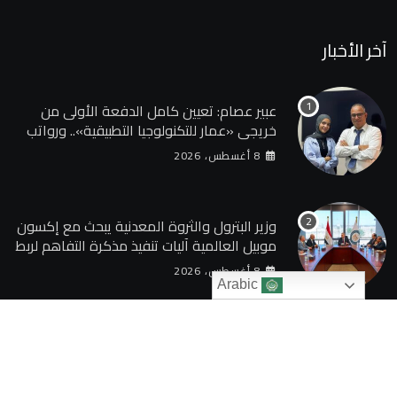
آخر الأخبار
عبير عصام: تعيين كامل الدفعة الأولى من
خريجي «عمار للتكنولوجيا التطبيقية».. ورواتب
تصل إلى 13 ألف جنيه
8 أغسطس، 2026
وزير البترول والثروة المعدنية يبحث مع إكسون
موبيل العالمية آليات تنفيذ مذكرة التفاهم لربط
اكتشافات الشركة في قبرص بالبنية التحتية
8 أغسطس، 2026
المصرية
Arabic
© 2024 TAQAGATE. All Rights Reserved by
بوابة الطاقة