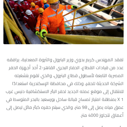
تفقد المهندس كريم بدوي وزير البترول والثروة المعدنية، يرافقه
عدد من قيادات القطاع، الحفار البحري القاهر-2 أحد أجهزة الحفر
المصرية التابعة لأسطول قطاع البترول، والذي تقوم بتشغيله
الشركة الحديثة للحفر، وذلك في محافظة الإسكندرية استعدادًا
للانتقال إلى موقع عمله الجديد لحفر البئر الاستكشافية دنيس غرب
1 X بمنطقة امتياز تمساح قبالة ساحل بورسعيد بالبحر المتوسط في
عمق مياه يصل إلى 98 متر، والذي سيتم حفره كبئر مائل ليصل إلى
أعماق تتجاوز 4000 متر.