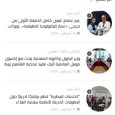
أخبار مصر
عبير عصام: تعيين كامل الدفعة الأولى من
خريجي «عمار للتكنولوجيا التطبيقية».. ورواتب
تصل إلى 13 ألف جنيه
8 أغسطس، 2026
,
البترول
الغاز الطبيعي
وزير البترول والثروة المعدنية يبحث مع إكسون
موبيل العالمية آليات تنفيذ مذكرة التفاهم لربط
اكتشافات الشركة في قبرص بالبنية التحتية
8 أغسطس، 2026
المصرية
أخبار مصر
“الخدمات البيطرية” تنظم برنامجًا تدريبيًا حول
التطبيقات الحديثة لأنظمة سلامة الغذاء
8 أغسطس، 2026