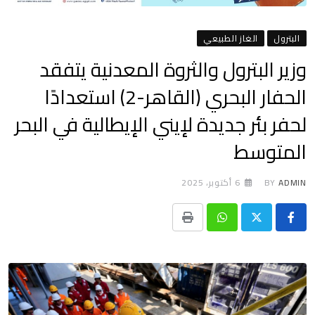
البترول
الغاز الطبيعي
وزير البترول والثروة المعدنية يتفقد
الحفار البحري (القاهر-2) استعدادًا
لحفر بئر جديدة لإيني الإيطالية في البحر
المتوسط
ADMIN
BY
6 أكتوبر، 2025
Print
Whatsapp