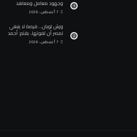
وجهود معامل ومعاهد
“البحوث الزراعية” خلال
7 أغسطس، 2026
الأسبوع الأول من أغسطس
2026
ورش لوبان… فرصة لا ينبغي
لمصر أن تفوتها.. بقلم: أحمد
سلام
7 أغسطس، 2026