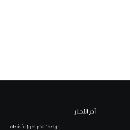
البترول
وزير البترول يبحث مع الدكتور سلطان الجابر زيادة استثمارات
2 يوليو، 2026
آخر الأخبار
الزراعة” تنشر تقريرًا بأنشطة