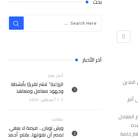
بحث
Print
آخر الأخبار
أخبار مصر
البلدين
الزراعة” تنشر تقريرًا بأنشطة
وجهود معامل ومعاهد
“البحوث الزراعية” خلال
 أتم
7 أغسطس، 2026
الأسبوع الأول من أغسطس
2026
 المتبادل
مقالات
اده
ورش لوبان… فرصة لا ينبغي
غاز خاصة
لمصر أن تفوتها.. بقلم: أحمد