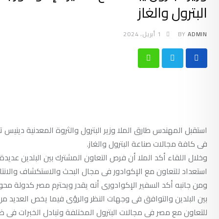
البترول والغاز
ADMIN
BY
1 أبريل، 2024
Whatsapp
استقبل المهندس طارق الملا وزير البترول والثروة المعدنية دينيس ت
فى كافة مجالات صناعة البترول والغاز.
وخلال اللقاء أكد الملا أن فرص التعاون المشترك بين البلدين عديد
استعداد للتعاون مع الإكوادور فى مجال البحث والاستكشاف والانتاج 
ومن جانبه أكد السفير الإكوادورى أنه يقدر ويحترم مصر كدولة محوري
بين البلدين والتوافق فى وجهات النظر والرؤى فيما يخص العديد من
للتعاون مع مصر فى مجالات البترول المختلفة وتبادل الخبرات فى ظ