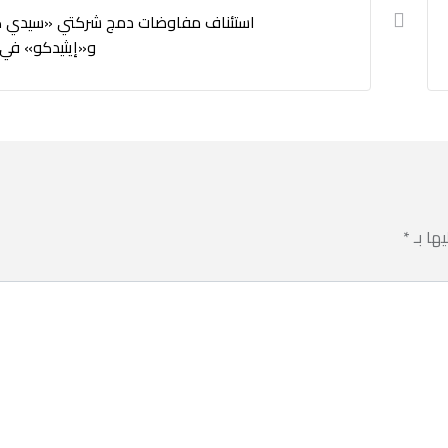
استئناف مفاوضات دمج شركتي «سيدي ك
و«إيثيدكو» في
يها بـ
*