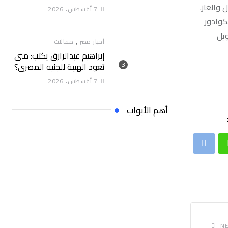
سلام
 والغاز.
7 أغسطس، 2026
كوادور
ويل
,
أخبار مصر
مقالات
إبراهيم عبدالرازق يكتب: متى
تعود الهيبة للجنيه المصري؟
7 أغسطس، 2026
أهم الأبواب
Print
Whatsap
NE