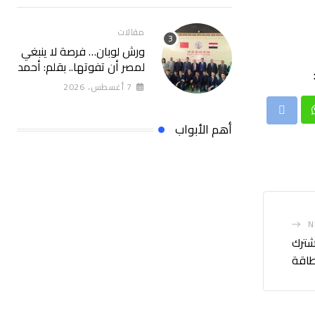
2026
مقالات
ورش لوبان… فرصة لا ينبغي
لمصر أن تفوتها.. بقلم: أحمد
سلام
7 أغسطس، 2026
Whatsap
Print
أهم الأبواب
N
شترك
طاقة