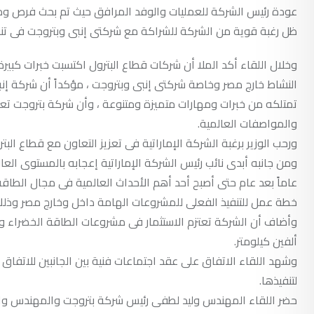
عودة رئيس الشركة للعمليات والوفد المرافق حيث تم بحث فرص ومجا
ظل رغبة قوية من الشركة للشراكة مع شركتى إنبى وبتروجت فى تنف
وخلال اللقاء أكد الملا أن شركات قطاع البترول اكتسبت خبرات كب
النشاط خارج مصر وخاصة شركتى إنبى وبتروجت ، مؤكداً أن شركة إنب
تمتلكه من خبرات ومهارات متميزة ومتنوعة ، وأن شركة بتروجت تعد ا
والمواصفات العالمية.
ورحب الوزير برغبة الشركة الإماراتية فى تعزيز التعاون مع قطاع الب
ومن جانبه أبدى نائب رئيس الشركة الإماراتية إعجابه بالمستوى ا
عاماً بعد عام حتى أصبح أحد أهم الأحداث العالمية فى مجال الطاق
خطة عمل للتنفيذ الفعلى للمشروعات الهامة داخل وخارج مصر وذلك
وأضاف أن الشركة تعتزم الاستثمار فى مشروعات الطاقة الخضراء وا
ألفين كيلومتر.
وشهد اللقاء الاتفاق على عقد اجتماعات فنية بين الجانبين للاتفا
لتنفيذها.
حضر اللقاء المهندس وليد لطفى رئيس شركة بتروجت والمهندس وا