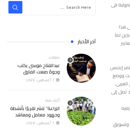
ترولية فى
ى هذا
زين لما
آخر الأخبار
ايير
مقالات
عبدالفتاح موسى يكتب:
تمر إيجبس
وجوهٌ صنعت الفارق
وجت ووضع
7 أغسطس، 2026
العربى.
د تصل إلى
أخبار مصر
منية
الزراعة” تنشر تقريرًا بأنشطة
وجهود معامل ومعاهد
“البحوث الزراعية” خلال
7 أغسطس، 2026
 وتسويق
الأسبوع الأول من أغسطس