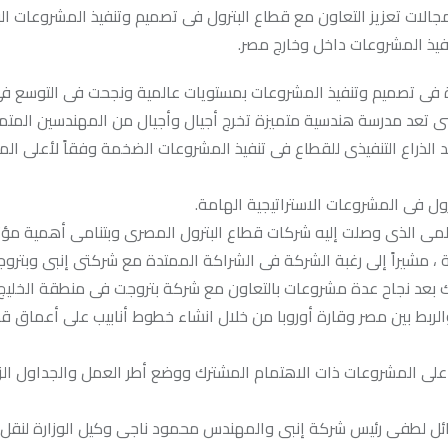
لات تعزيز التعاون مع قطاع البترول فى تصميم وتنفيذ المشروعات الب
يذ المشروعات داخل وخارج مصر.
يرة فى تصميم وتنفيذ المشروعات بمستويات عالمية ونجحت فى التوسع ف
ى تعد مدرسة هندسية متميزة تخرج أجيال وأجيال من المهندسين المتمي
لذراع التنفيذى للقطاع فى تنفيذ المشروعات الضخمة وفقاً لأعلى المع
ترول فى المشروعات الاستراتيجية الهامة.
لعالمى الذى وصلت إليه شركات قطاع البترول المصرى وبتنامى أهمية مؤ
ة ، مشيراً إلى رغبة الشركة فى الشراكة الممتدة مع شركتى إنبى وبتر
 بعد نجاح عدة مشروعات بالتعاون مع شركة بتروجت فى منطقة الخليج 
لربط بين مصر وقارة أوروبا من خلال انشاء خطوط أنابيب على أعماق ق
ق على المشروعات ذات الاهتمام المشترك ووضع أطر العمل والجداول الز
ئل لطفى رئيس شركة إنبى والمهندس محمود ناجى وكيل الوزارة لنقل