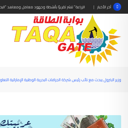
Ski
الزراعة” تنشر تقريرًا بأنشطة وجهود معامل ومعاهد “البحو
آخر الأخبار
t
conten
وزير البترول يبحث مع نائب رئيس شركة الجرافات البحرية الوطنية الإماراتية التع