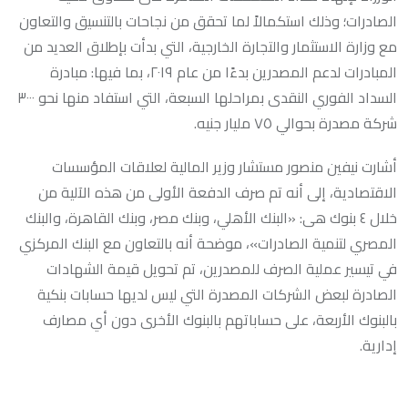
الصادرات؛ وذلك استكمالاً لما تحقق من نجاحات بالتنسيق والتعاون
مع وزارة الاستثمار والتجارة الخارجية، التي بدأت بإطلاق العديد من
المبادرات لدعم المصدرين بدءًا من عام ٢٠١٩، بما فيها: مبادرة
السداد الفوري النقدى بمراحلها السبعة، التي استفاد منها نحو ٣٠٠٠
شركة مصدرة بحوالي ٧٥ مليار جنيه.
أشارت نيفين منصور مستشار وزير المالية لعلاقات المؤسسات
الاقتصادية، إلى أنه تم صرف الدفعة الأولى من هذه الآلية من
خلال ٤ بنوك هى: «البنك الأهلي، وبنك مصر، وبنك القاهرة، والبنك
المصري لتنمية الصادرات»، موضحة أنه بالتعاون مع البنك المركزي
في تيسير عملية الصرف للمصدرين، تم تحويل قيمة الشهادات
الصادرة لبعض الشركات المصدرة التي ليس لديها حسابات بنكية
بالبنوك الأربعة، على حساباتهم بالبنوك الأخرى دون أي مصارف
إدارية.