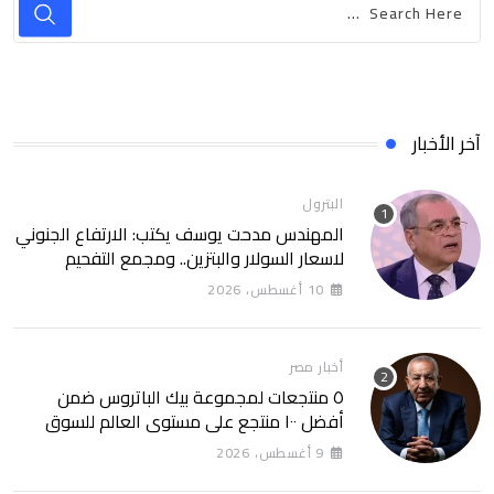
آخر الأخبار
البترول
المهندس مدحت يوسف يكتب: الارتفاع الجنوني
لاسعار السولار والبتزين.. ومجمع التفحيم
للمازوت بشركة السويس
10 أغسطس، 2026
أخبار مصر
٥ منتجعات لمجموعة بيك الباتروس ضمن
أفضل ١٠٠ منتجع على مستوى العالم للسوق
الروسى
9 أغسطس، 2026