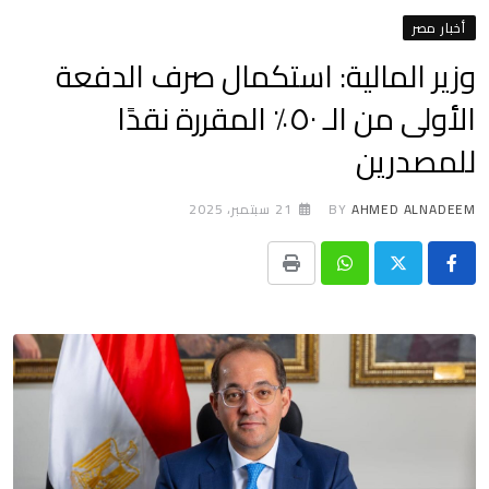
أخبار مصر
وزير المالية: استكمال صرف الدفعة
الأولى من الـ ٥٠٪؜ المقررة نقدًا
للمصدرين
AHMED ALNADEEM
BY
21 سبتمبر، 2025
Print
Whatsapp