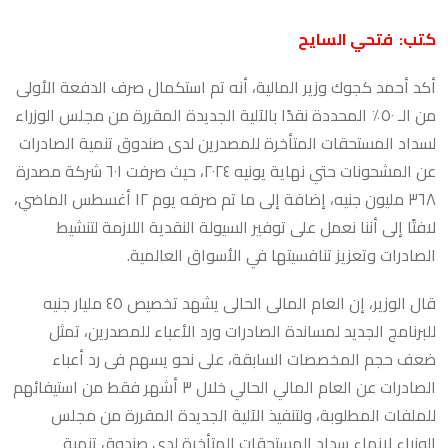
كتب: فتحي السايح
أكد أحمد كجوك وزير المالية، أنه تم استكمال صرف الدفعة الأولى
من الـ ٥٠٪؜ المحددة نقدًا بالآلية الجديدة المقررة من مجلس الوزراء
لسداد المستحقات المتأخرة للمصدرين لدى صندوق تنمية الصادرات
عن المشحونات حتي نهاية يونيه ٢٠٢٤، حيث صرفت ٦٠١ شركة مصدرة
٣٦٨ مليون جنيه، إضافة إلى ما تم صرفه يوم ١٢ أغسطس الماضي،
لافتًا إلى أننا نعمل على توفير السيولة النقدية اللازمة لتنشيط
الصادرات وتعزيز تنافسيتها في الأسواق العالمية.
قال الوزير، إن العام المالى الحالى يشهد تخصيص ٤٥ مليار جنيه
للبرنامج الجديد لمساندة الصادرات ورد الأعباء للمصدرين، تمثل
ضعف حجم المخصصات السابقة، على نحو يسهم فى رد أعباء
الصادرات عن العام المالي الحالي خلال ٣ أشهر فقط من استيفائهم
للملفات المطلوبة، ولتنفيذ الآلية الجديدة المقررة من مجلس
الوزراء لإنهاء سداد المستحقات المتأخرة لدى صندوق تنمية