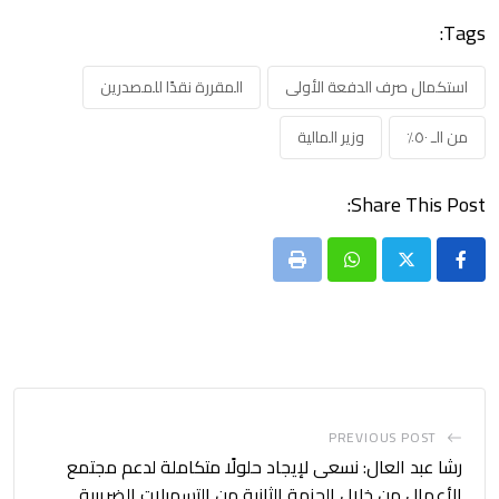
Tags:
استكمال صرف الدفعة الأولى
المقررة نقدًا للمصدرين
من الـ ٥٠٪؜
وزير المالية
Share This Post:
Print
Whatsapp
PREVIOUS POST
رشا عبد العال: نسعى لإيجاد حلولًا متكاملة لدعم مجتمع
الأعمال من خلال الحزمة الثانية من التسهيلات الضريبية